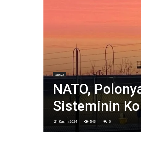
Dünya
NATO, Polonya
Sisteminin Ko
21 Kasım 2024
543
0