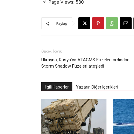
Page Views:
580
Paylaş
Önceki İçerik
Ukrayna, Rusya’ya ATACMS Füzeleri ardından
Storm Shadow Füzeleri ateşledi
İlgili Haberler
Yazarın Diğer İçerikleri