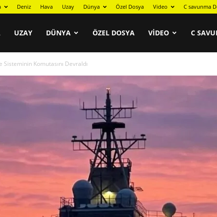
a
Deniz
Hava
Uzay
Dünya
Özel Dosya
Video
C savunma D
A
UZAY
DÜNYA
ÖZEL DOSYA
VIDEO
C SAVU
e Sisteminin Komutasını Devraldı