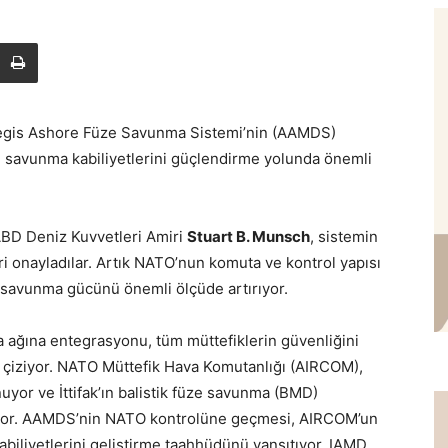
egis Ashore Füze Savunma Sistemi’nin (AAMDS)
ze savunma kabiliyetlerini güçlendirme yolunda önemli
BD Deniz Kuvvetleri Amiri
Stuart B. Munsch
, sistemin
ri onayladılar. Artık NATO’nun komuta ve kontrol yapısı
ın savunma gücünü önemli ölçüde artırıyor.
ağına entegrasyonu, tüm müttefiklerin güvenliğini
nı çiziyor. NATO Müttefik Hava Komutanlığı (AIRCOM),
uyor ve İttifak’ın balistik füze savunma (BMD)
iyor. AAMDS’nin NATO kontrolüne geçmesi, AIRCOM’un
abiliyetlerini geliştirme taahhüdünü yansıtıyor. IAMD,