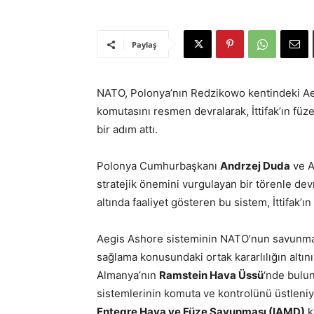
Paylaş
NATO, Polonya’nın Redzikowo kentindeki A
komutasını resmen devralarak, İttifak’ın fü
bir adım attı.
Polonya Cumhurbaşkanı
Andrzej Duda
ve A
stratejik önemini vurgulayan bir törenle dev
altında faaliyet gösteren bu sistem, İttifak’
Aegis Ashore sisteminin NATO’nun savunma 
sağlama konusundaki ortak kararlılığın altı
Almanya’nın
Ramstein Hava Üssü
‘nde bulun
sistemlerinin komuta ve kontrolünü üstlen
Entegre Hava ve Füze Savunması (IAMD)
k