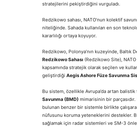
stratejilerini pekiştirdiğini vurguladı.
Redzikowo sahası, NATO’nun kolektif savunma
niteliğinde. Sahada kullanılan en son teknol
kararlılığı ortaya koyuyor.
Redzikowo, Polonya’nın kuzeyinde, Baltık Den
Redzikowo Sahası
(Redzikowo Site), NATO v
kapsamında stratejik olarak seçilen ve kullan
geliştirdiği
Aegis Ashore Füze Savunma Si
Bu sistem, özellikle Avrupa’da artan balisti
Savunma (BMD)
mimarisinin bir parçasıdır.
bulunan benzer bir sistemle birlikte çalışara
nüfusunu koruma yeteneklerini destekler. B
sağlamak için radar sistemleri ve SM-3 önleyic