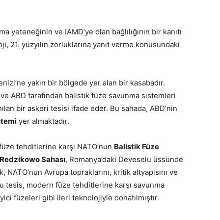
 yeteneğinin ve IAMD’ye olan bağlılığının bir kanıtı
oji, 21. yüzyılın zorluklarına yanıt verme konusundaki
izi’ne yakın bir bölgede yer alan bir kasabadır.
e ABD tarafından balistik füze savunma sistemleri
ılan bir askeri tesisi ifade eder. Bu sahada, ABD’nin
stemi
yer almaktadır.
k füze tehditlerine karşı NATO’nun
Balistik Füze
Redzikowo Sahası
, Romanya’daki Deveselu üssünde
k, NATO’nun Avrupa topraklarını, kritik altyapısını ve
u tesis, modern füze tehditlerine karşı savunma
i füzeleri gibi ileri teknolojiyle donatılmıştır.