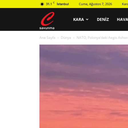
C
31.1
Cuma, Ağustos 7, 2026
Kar
İstanbul
C
KARA
DENIZ
HAV
Ana Sayfa
Dünya
NATO, Polonya’daki Aegis Ashor
savunma