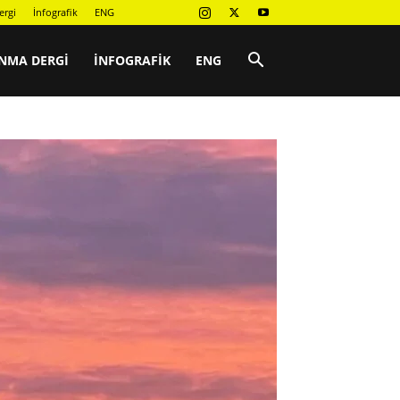
ergi
İnfografik
ENG
NMA DERGI
İNFOGRAFIK
ENG