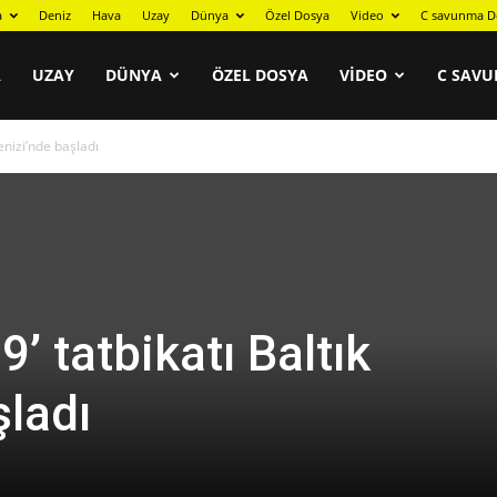
a
Deniz
Hava
Uzay
Dünya
Özel Dosya
Video
C savunma D
A
UZAY
DÜNYA
ÖZEL DOSYA
VIDEO
C SAVU
enizi’nde başladı
 tatbikatı Baltık
şladı