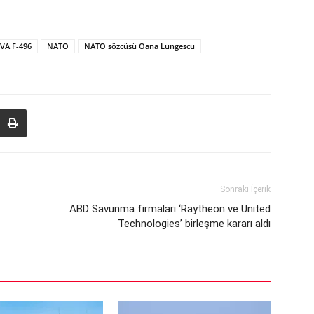
VA F-496
NATO
NATO sözcüsü Oana Lungescu
Sonraki İçerik
ABD Savunma firmaları ‘Raytheon ve United
Technologies’ birleşme kararı aldı