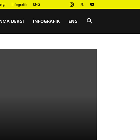
ergi
İnfografik
ENG
NMA DERGI
İNFOGRAFIK
ENG