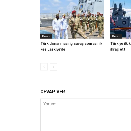
Deniz
Deniz
Türk donanması iç savaş sonrası ilk
Türkiye ilk
kez Lazkiye’de
ihraç etti
CEVAP VER