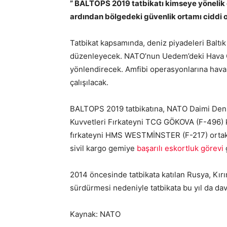
” BALTOPS 2019 tatbikatı kimseye yönelik d
ardından bölgedeki güvenlik ortamı ciddi ol
Tatbikat kapsamında, deniz piyadeleri Baltık
düzenleyecek. NATO’nun Uedem’deki Hava 
yönlendirecek. Amfibi operasyonlarına hava 
çalışılacak.
BALTOPS 2019 tatbikatına, NATO Daimi Den
Kuvvetleri Fırkateyni TCG GÖKOVA (F-496) 
fırkateyni HMS WESTMİNSTER (F-217) ortak l
sivil kargo gemiye
başarılı eskortluk görevi
2014 öncesinde tatbikata katılan Rusya, Kırım’
sürdürmesi nedeniyle tatbikata bu yıl da dav
Kaynak: NATO