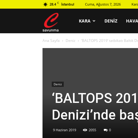
C
28.4
Cuma, Ağustos 7, 2026
Kar
İstanbul
C
KARA
DENIZ
HAV
Ana Sayfa
Deniz
‘BALTOPS 2019’ tatbikatı Baltık D
savunma
Deniz
‘BALTOPS 2019’
Denizi’nde ba
9 Haziran 2019
2055
0