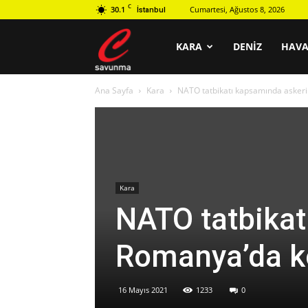
C
30.1
Cumartesi, Ağustos 8, 2026
İstanbul
C
KARA
DENIZ
HAV
Ana Sayfa
Kara
NATO tatbikatı kapsamında asker
savunma
Kara
NATO tatbikat
Romanya’da k
16 Mayıs 2021
1233
0