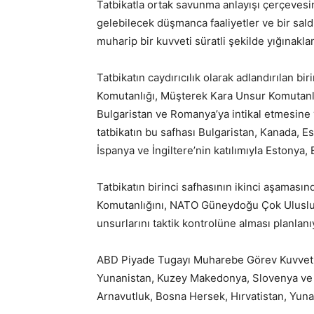
Tatbikatla ortak savunma anlayışı çerçeves
gelebilecek düşmanca faaliyetler ve bir sal
muharip bir kuvveti süratli şekilde yığınakla
Tatbikatın caydırıcılık olarak adlandırılan 
Komutanlığı, Müşterek Kara Unsur Komutanlığ
Bulgaristan ve Romanya’ya intikal etmesine y
tatbikatın bu safhası Bulgaristan, Kanada, E
İspanya ve İngiltere’nin katılımıyla Estonya,
Tatbikatın birinci safhasının ikinci aşamas
Komutanlığını, NATO Güneydoğu Çok Uluslu 
unsurlarını taktik kontrolüne alması planlanı
ABD Piyade Tugayı Muharebe Görev Kuvveti,
Yunanistan, Kuzey Makedonya, Slovenya ve K
Arnavutluk, Bosna Hersek, Hırvatistan, Yuna