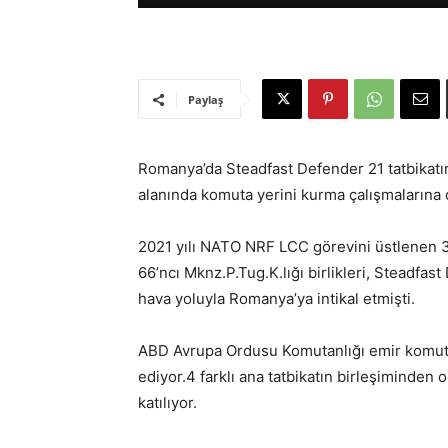
Paylaş
Romanya’da Steadfast Defender 21 tatbikatın
alanında komuta yerini kurma çalışmalarına
2021 yılı NATO NRF LCC görevini üstlenen 3’
66’ncı Mknz.P.Tug.K.lığı birlikleri, Steadfas
hava yoluyla Romanya’ya intikal etmişti.
ABD Avrupa Ordusu Komutanlığı emir komut
ediyor.4 farklı ana tatbikatın birleşiminden
katılıyor.