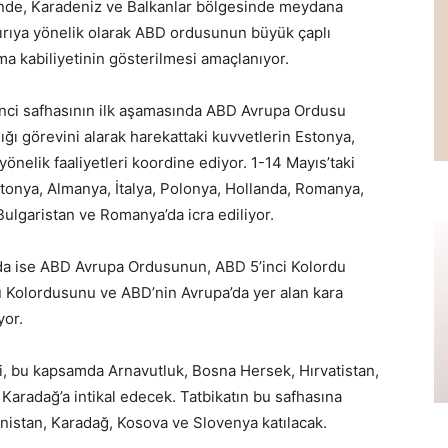
inde, Karadeniz ve Balkanlar bölgesinde meydana
dırıya yönelik olarak ABD ordusunun büyük çaplı
ma kabiliyetinin gösterilmesi amaçlanıyor.
birinci safhasının ilk aşamasında ABD Avrupa Ordusu
ı görevini alarak harekattaki kuvvetlerin Estonya,
önelik faaliyetleri koordine ediyor. 1-14 Mayıs’taki
stonya, Almanya, İtalya, Polonya, Hollanda, Romanya,
 Bulgaristan ve Romanya’da icra ediliyor.
ında ise ABD Avrupa Ordusunun, ABD 5’inci Kolordu
Kolordusunu ve ABD’nin Avrupa’da yer alan kara
yor.
 bu kapsamda Arnavutluk, Bosna Hersek, Hırvatistan,
aradağ’a intikal edecek. Tatbikatın bu safhasına
nistan, Karadağ, Kosova ve Slovenya katılacak.