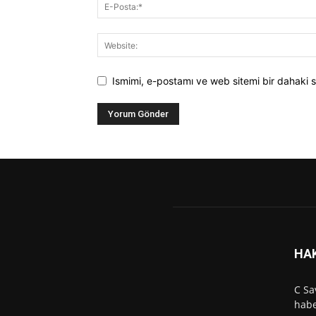
Ismimi, e-postamı ve web sitemi bir dahaki s
HA
C Sa
habe