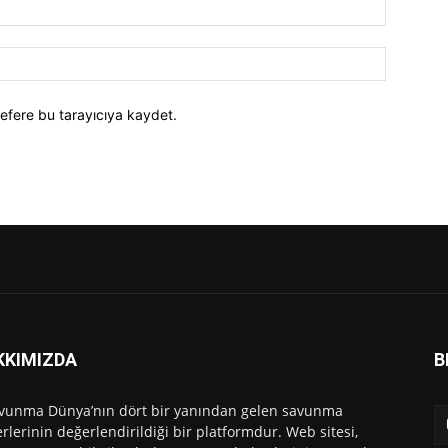
efere bu tarayıcıya kaydet.
KKIMIZDA
B
vunma Dünya’nın dört bir yanından gelen savunma
rlerinin değerlendirildiği bir platformdur. Web sitesi,