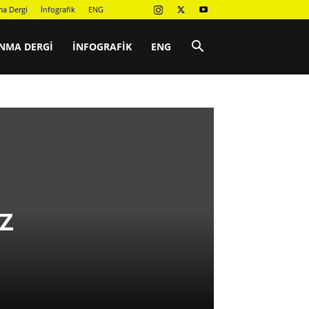
a Dergi
İnfografik
ENG
NMA DERGI
İNFOGRAFIK
ENG
z