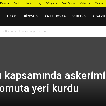
Kara
Deniz
Hava
Uzay
Dünya
Özel Dosya
Video
C savunm
A
UZAY
DÜNYA
ÖZEL DOSYA
VIDEO
C SAVU
imiz Romanya’da komuta yeri kurdu
ı kapsamında askerimi
omuta yeri kurdu