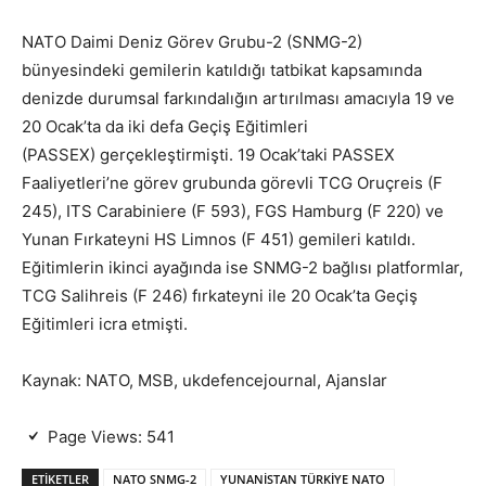
NATO Daimi Deniz Görev Grubu-2 (SNMG-2)
bünyesindeki gemilerin katıldığı tatbikat kapsamında
denizde durumsal farkındalığın artırılması amacıyla 19 ve
20 Ocak’ta da iki defa Geçiş Eğitimleri
(PASSEX) gerçekleştirmişti. 19 Ocak’taki PASSEX
Faaliyetleri’ne görev grubunda görevli TCG Oruçreis (F
245), ITS Carabiniere (F 593), FGS Hamburg (F 220) ve
Yunan Fırkateyni HS Limnos (F 451) gemileri katıldı.
Eğitimlerin ikinci ayağında ise SNMG-2 bağlısı platformlar,
TCG Salihreis (F 246) fırkateyni ile 20 Ocak’ta Geçiş
Eğitimleri icra etmişti.
Kaynak: NATO, MSB, ukdefencejournal, Ajanslar
Page Views:
541
ETIKETLER
NATO SNMG-2
YUNANİSTAN TÜRKİYE NATO