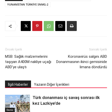
YUNANİSTAN TÜRKİYE SNMG-2
Önceki İçerik
Sonraki İçerik
MSB: Sağlık malzemelerini
Koronavirüs salgını ABD
taşıyan A400M nakliye uçağı
Donanmasının ikinci gemisinide
ABD’ye ulaştı
limana döndürdü
İlgili Haberler
Yazarın Diğer İçerikleri
Türk donanması iç savaş sonrası ilk
kez Lazkiye’de
Deniz