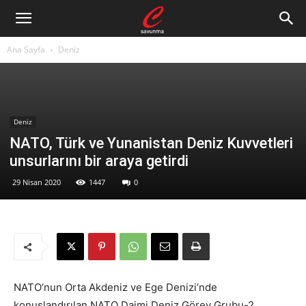
Ana Sayfa
Deniz
Deniz
NATO, Türk ve Yunanistan Deniz Kuvvetleri
unsurlarını bir araya getirdi
29 Nisan 2020
1447
0
NATO’nun Orta Akdeniz ve Ege Denizi’nde
konuşlandırılan NATO Daimi Deniz Görev Grubu-2