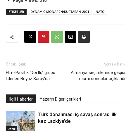
Page Views:
518
ETIKETLER
DYNAMIC MONARCH/KURTARAN-2021
NATO
Önceki İçerik
Sonraki İçerik
Hint-Pasifik ‘Dörtlü’ grubu
Almanya seçimlerinde geçici
liderleri Beyaz Saray’da
resmi sonuçlar açıklandı
İlgili Haberler
Yazarın Diğer İçerikleri
Türk donanması iç savaş sonrası ilk
kez Lazkiye’de
Deniz