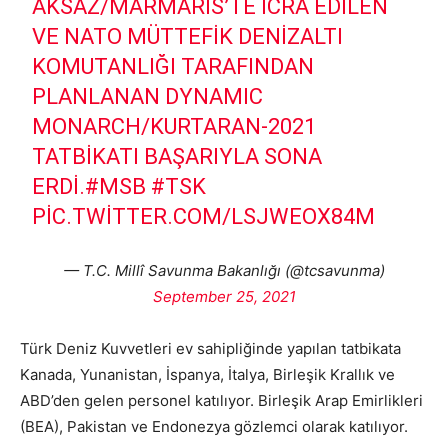
AKSAZ/MARMARIS’TE ICRA EDILEN
VE NATO MÜTTEFIK DENIZALTI
KOMUTANLIĞI TARAFINDAN
PLANLANAN DYNAMIC
MONARCH/KURTARAN-2021
TATBIKATI BAŞARIYLA SONA
ERDI.
#MSB
#TSK
PIC.TWITTER.COM/LSJWEOX84M
— T.C. Millî Savunma Bakanlığı (@tcsavunma)
September 25, 2021
Türk Deniz Kuvvetleri ev sahipliğinde yapılan tatbikata
Kanada, Yunanistan, İspanya, İtalya, Birleşik Krallık ve
ABD’den gelen personel katılıyor. Birleşik Arap Emirlikleri
(BEA), Pakistan ve Endonezya gözlemci olarak katılıyor.