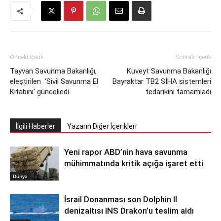
Önceki İçerik
Sonraki İçerik
Tayvan Savunma Bakanlığı,
Kuveyt Savunma Bakanlığı
eleştirilen ‘Sivil Savunma El
Bayraktar TB2 SİHA sistemleri
Kitabını’ güncelledi
tedarikini tamamladı
İlgili Haberler
Yazarın Diğer İçerikleri
Yeni rapor ABD’nin hava savunma
mühimmatında kritik açığa işaret etti
Dünya
İsrail Donanması son Dolphin II
denizaltısı INS Drakon’u teslim aldı