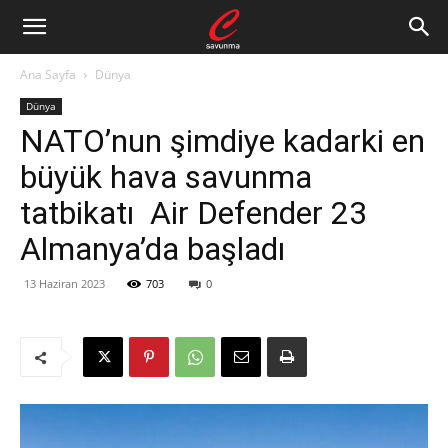
Ana Sayfa
Dünya
Dünya
NATO’nun şimdiye kadarki en
büyük hava savunma
tatbikatı Air Defender 23
Almanya’da başladı
13 Haziran 2023
703
0