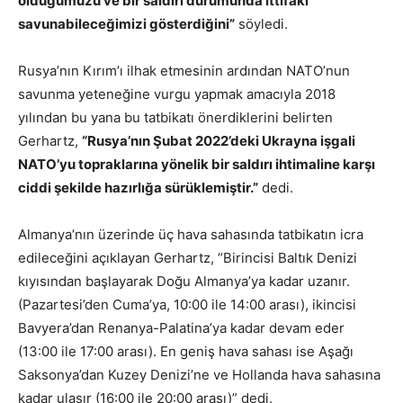
olduğumuzu ve bir saldırı durumunda ittifakı
savunabileceğimizi gösterdiğini”
söyledi.
Rusya’nın Kırım’ı ilhak etmesinin ardından NATO’nun
savunma yeteneğine vurgu yapmak amacıyla 2018
yılından bu yana bu tatbikatı önerdiklerini belirten
Gerhartz,
“Rusya’nın Şubat 2022’deki Ukrayna işgali
NATO’yu topraklarına yönelik bir saldırı ihtimaline karşı
ciddi şekilde hazırlığa sürüklemiştir.”
dedi.
Almanya’nın üzerinde üç hava sahasında tatbikatın icra
edileceğini açıklayan Gerhartz, “Birincisi Baltık Denizi
kıyısından başlayarak Doğu Almanya’ya kadar uzanır.
(Pazartesi’den Cuma’ya, 10:00 ile 14:00 arası), ikincisi
Bavyera’dan Renanya-Palatina’ya kadar devam eder
(13:00 ile 17:00 arası). En geniş hava sahası ise Aşağı
Saksonya’dan Kuzey Denizi’ne ve Hollanda hava sahasına
kadar ulaşır (16:00 ile 20:00 arası)” dedi.