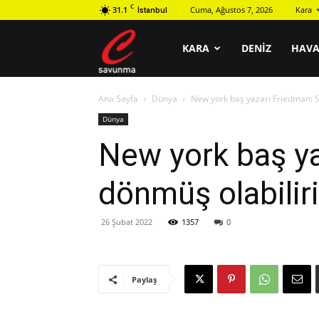
C
31.1
Cuma, Ağustos 7, 2026
Kara
İstanbul
C
KARA
DENIZ
HAV
Ana Sayfa
Dünya
New york baş yazarı Friedman: 
savunma
Dünya
New york baş y
dönmüş olabilir
26 Şubat 2022
1357
0
Paylaş