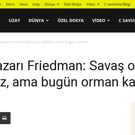
Deniz
Hava
Uzay
Dünya
Özel Dosya
Video
C savunma Dergi
A
UZAY
DÜNYA
ÖZEL DOSYA
VIDEO
C SAVU
Savaş ormanına dönmüş olabiliriz, ama bugün orman...
azarı Friedman: Savaş 
iz, ama bugün orman ka