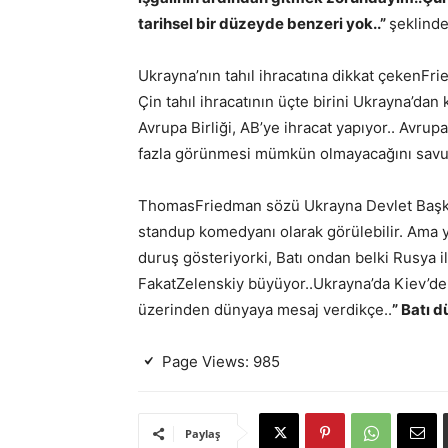
tarihsel bir düzeyde benzeri yok..”
şeklinde 
Ukrayna’nın tahıl ihracatına dikkat çeken
Fri
Çin tahıl ihracatının üçte birini Ukrayna’dan k
Avrupa Birliği, AB’ye ihracat yapıyor.. Avrup
fazla görünmesi mümkün olmayacağını sav
Thomas
Friedman sözü Ukrayna Devlet Başka
standup komedyanı olarak görülebilir. Ama ya
duruş gösteriyorki, Batı ondan belki Rusya il
Fakat
Zelenskiy büyüyor..Ukrayna’da Kiev’de
üzerinden dünyaya mesaj verdikçe..
” Batı 
Page Views:
985
Paylaş