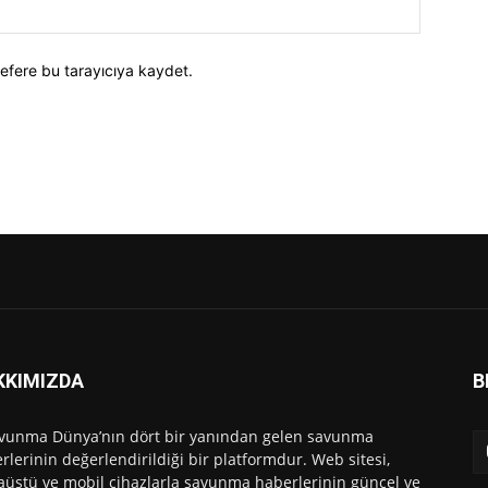
efere bu tarayıcıya kaydet.
KKIMIZDA
B
vunma Dünya’nın dört bir yanından gelen savunma
rlerinin değerlendirildiği bir platformdur. Web sitesi,
üstü ve mobil cihazlarla savunma haberlerinin güncel ve