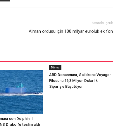
Sonraki İçerik
Alman ordusu için 100 milyar euroluk ek fon
Dünya
ABD Donanması, Saildrone Voyager
Filosunu 16,3 Milyon Dolarlık
Siparişle Büyütüyor
ması son Dolphin II
INS Drakon’u teslim aldı