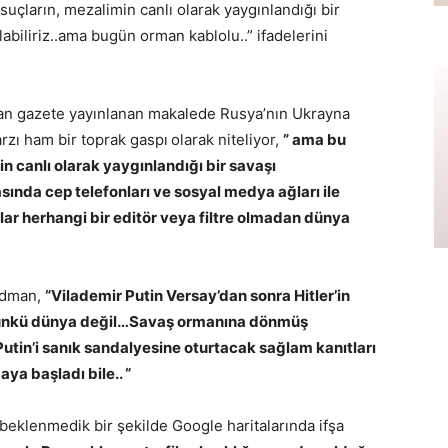
 suçların, mezalimin canlı olarak yaygınlandığı bir
iliriz..ama bugün orman kablolu..” ifadelerini
n gazete yayınlanan makalede Rusya’nın Ukrayna
arzı ham bir toprak gaspı
olarak niteliyor,
” ama bu
in canlı olarak yaygınlandığı bir savaşı
sında cep telefonları ve sosyal medya ağları ile
ar herhangi bir editör veya filtre olmadan dünya
iedman,
“
Vilademir Putin Versay’dan sonra Hitler’in
günkü dünya değil…Savaş ormanına dönmüş
Putin’i sanık sandalyesine oturtacak sağlam kanıtları
ya başladı bile.. “
 beklenmedik bir şekilde Google haritalarında ifşa