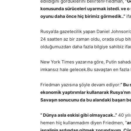
edildiğini gördüklerini belirten
Friedman,
“
Go
konusunda sürüceleri uyarmak istedi. ve o 
oyunu daha önce hiç birimiz görmedik..”
ifa
Rusya’da gazetecilik yapan Daniel Johnson’d
24 saatten az bir zaman oldu, orada olup bit
olduğumuzdan daha fazla bilgiye sahibiz ifad
New York Times yazarına göre, Putin sahada 
imkansız hale gelecek.Bu savaştan en fazla 
Friedman yazısına şöyle devam ediyor:
” Bu 
ekonomik yaptırımlar kullanarak Rusya’nın i
Savaşın sonucunu da bu alandaki başarı be
” Dünya asla eskisi gibi olmayacak..”
40 yıl
hemen hiç kullanmadım diyen Friedmen, “
a
işgalinin ardından gitmek zorundayım..Çü