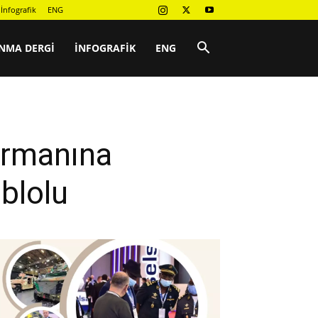
İnfografik
ENG
NMA DERGI
İNFOGRAFIK
ENG
ormanına
blolu