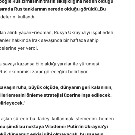
ogle Rus zırhlısının trafik sıkışıklığına neden olduğu
sırada Rus tanklarının nerede olduğu görüldü..Bu
delerini kullandı.
an alıntı yapan
Friedman, Rusya Ukrayna’yı işgal edeli
enler hakkında Irak savaşında bir haftada sahip
elerine yer verdi.
savaşı kazansa bile aldığı yaralar ile yürümesi
Rus ekonomisi zarar göreceğini belirtiyor.
savaşın ruhu, büyük ölçüde, dünyanın geri kalanının,
lerlemesini önleme stratejisi üzerine inşa edilecek.
lirleyecek.”
ı aşkın süredir bu ifadeyi kullanmak istemedim..hemen
ma şimdi bu noktaya Vilademir Putin’in Ukrayna’yı
nkü dünyamız eskisi gibi olmayacak..bu savaşın