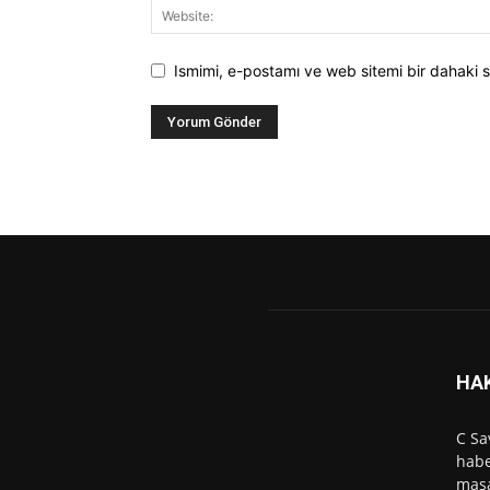
Ismimi, e-postamı ve web sitemi bir dahaki s
HA
C Sa
habe
masa