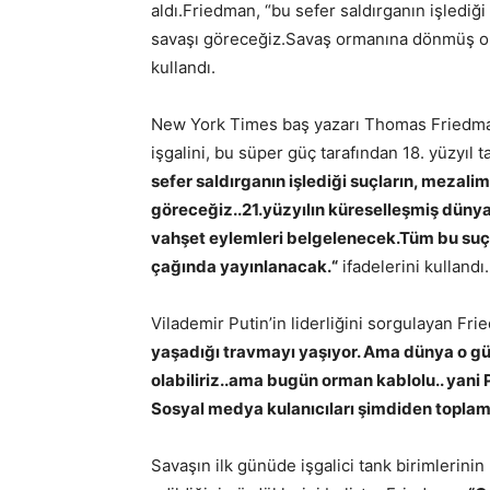
aldı.
Friedman, “
bu sefer saldırganın işlediği
savaşı göreceğiz.
Savaş ormanına dönmüş olab
kullandı.
New York Times baş yazarı Thomas Friedma
işgalini, bu süper güç tarafından 18. yüzyıl t
sefer saldırganın işlediği suçların, mezalim
göreceğiz..21.yüzyılın küreselleşmiş dünya
vahşet eylemleri belgelenecek.
Tüm bu suçl
çağında yayınlanacak.
“
ifadelerini kullandı.
Vilademir Putin’in liderliğini sorgulayan Fr
yaşadığı travmayı yaşıyor. Ama dünya o 
olabiliriz..ama bugün orman kablolu.. yani 
Sosyal medya kulanıcıları şimdiden toplama
Savaşın ilk günüde işgalici tank birimlerinin