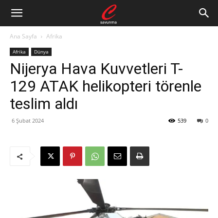
Ana Sayfa
Afrika
Afrika
Dünya
Nijerya Hava Kuvvetleri T-
129 ATAK helikopteri törenle
teslim aldı
6 Şubat 2024
539
0