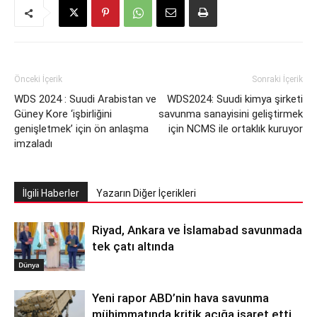
Önceki İçerik
Sonraki İçerik
WDS 2024 : Suudi Arabistan ve
WDS2024: Suudi kimya şirketi
Güney Kore ‘işbirliğini
savunma sanayisini geliştirmek
genişletmek’ için ön anlaşma
için NCMS ile ortaklık kuruyor
imzaladı
İlgili Haberler
Yazarın Diğer İçerikleri
Riyad, Ankara ve İslamabad savunmada
tek çatı altında
Dünya
Yeni rapor ABD’nin hava savunma
mühimmatında kritik açığa işaret etti