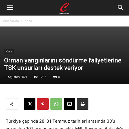
Ana Sayfa
Kara
Kara
Orman yangınlarını söndürme faliyetlerine
TSK unsurları destek veriyor
1 Ağustos 2021
1262
0
Türkiye çapında 28-31 Temmuz tarihleri arasında 30’u
aşkın ilde 107 orman yangını çıktı. Milli Savunma Bakanlığı