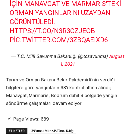
IÇIN MANAVGAT VE MARMARIS'TEKI
ORMAN YANGINLARINI UZAYDAN
GÖRÜNTÜLEDI.
HTTPS://T.CO/N3R3CZJEOB
PIC.TWITTER.COM/3ZBQAEIXD6
— T.C. Millî Savunma Bakanlığı (@tcsavunma)
August
1, 2021
Tarım ve Orman Bakanı Bekir Pakdemirli’nin verdiği
bilgilere göre yangınların 98’i kontrol altına alındı;
Manavgat
,
Marmaris, Bodrum dahil 9 bölgede yangın
söndürme çalışmaları devam ediyor.
Page Views:
689
ETIKETLER
39'uncu Mknz.P.Tüm. K.lığı