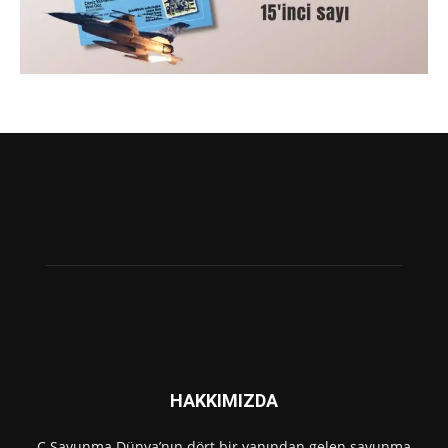
HAKKIMIZDA
C Savunma Dünya’nın dört bir yanından gelen savunma