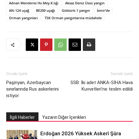
Adnan Menderes Hv.Mey.K.lığı
Aksaz Deniz Üssü yangın
AN-124 uçağ
BE200 uçağı
Göktürk-1 yangın
İzmir’de
Orman yangınları
TSK Orman yangınlarına müdahele
Önceki İçerik
Sonraki İçerik
Paşinyan, Azerbaycan
SSB: İki adet ANKA-SİHA Hava
sınırlarında Rus askerlerini
Kuvvetleri’ne teslim edildi
istiyor
İlgili Haberler
Yazarın Diğer İçerikleri
Erdoğan 2026 Yüksek Askerî Şûra