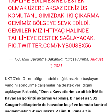
TAHLIYE EDILMESINE DESTEK
OLMAK ÜZERE AKSAZ DENIZ ÜS
KOMUTANLIĞIMIZDAKI IKI ÇIKARMA
GEMIMIZ BÖLGEYE SEVK EDILDI.
GEMILERIMIZ IHTIYAÇ HALINDE
TAHLIYEYE DESTEK SAĞLAYACAK.
PIC.TWITTER.COM/NYB0USEX56
— T.C. Millî Savunma Bakanlığı (@tcsavunma)
August
1, 2021
KKTC’nin Girne bölgesindeki dağlık arazide başlayan
yangını söndürme çalışmalarına destek verildiğini
açıklayan Bakanlık,
” Deniz Kuvvetlerimize ait bir İHA ile
havadan görüntü aktarımı yapılmış, bir adet as 532
Cougar helikopterle de havadan keşif ve komuta kontrol
sağlanmıştır. 39’uncu Mknz.P.Tüm. K.lığına ait iş