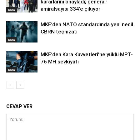
kararlarını onayladı; general-
amiralsayısı 334’e çıkıyor
Kara
MKE’den NATO standardında yeni nesil
CBRN teçhizatı
Kara
MKE’den Kara Kuvvetleri’ne yüklü MPT-
76 MH sevkiyatı
Kara
CEVAP VER