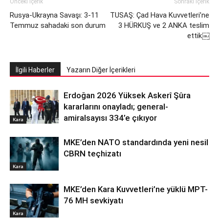
Önceki İçerik
Sonraki İçerik
Rusya-Ukrayna Savaşı: 3-11
TUSAŞ: Çad Hava Kuvvetleri’ne
Temmuz sahadaki son durum
3 HÜRKUŞ ve 2 ANKA teslim
ettik￼
İlgili Haberler
Yazarın Diğer İçerikleri
Erdoğan 2026 Yüksek Askerî Şûra
kararlarını onayladı; general-
amiralsayısı 334’e çıkıyor
Kara
MKE’den NATO standardında yeni nesil
CBRN teçhizatı
Kara
MKE’den Kara Kuvvetleri’ne yüklü MPT-
76 MH sevkiyatı
Kara