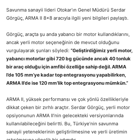
Savunma sanayii lideri Otokar’ın Genel Müdürü Serdar
Görgüç, ARMA II 8×8 aracıyla ilgili yeni bilgileri paylaştı.
Görgüç, araçta şu anda yabancı bir motor kullandıklarını,
ancak yerli motor seçeneğinin de mevcut olduğunu
vurgulayarak şunları söyledi:
“Geliştirdiğimiz yerli motor,
yabancı motorlar gibi 720 bg gücünde ancak 40 tonluk
bir araç olduğu için amfibi özelliğe sahip değil. ARMA
I’de 105 mm’ye kadar top entegrasyonu yapabilirken,
ARMA II’de ise 120 mm’lik top entegrasyonu mümkün.”
ARMA II, yüksek performansı ve çok yönlü özellikleriyle
dikkat çeken bir zırhlı araçtır. Serdar Görgüç, yerli motor
opsiyonunun ARMA II’nin gelecekteki versiyonlarında
kullanılabileceğini belirtti. Bu, Türkiye’nin savunma
sanayii yeteneklerinin geliştirilmesine ve yerli üretimin
artırılmasına yönelik bir adımdır.