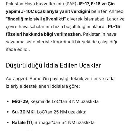
Pakistan Hava Kuvvetleri’nin (PAF)
JF-17, F-16 ve Çin
yapımı J-10C uçaklarıyla yanıt verdiğini
belirten Ahmed,
“önceliğimiz sivil güvenlikti”
diyerek İslamabad, Lahor ve
çevre hava sahalarının hızla boşaltıldığını aktardı.
PL-15
füzeleri hakkında bilgi verilmezken
, Pakistan’ın hava
savunma sistemleriyle koordineli bir şekilde çalışıldığı
ifade edildi.
Düşürüldüğü İddia Edilen Uçaklar
Aurangzeb Ahmed’in paylaştığı teknik veriler ve radar
izleriyle desteklenen iddialara göre:
MiG-29
, Keşmir’de LoC’tan 8 NM uzaklıkta
Su-30 MKI
, LoC’tan 25 NM uzaklıkta
Rafale (1)
, Srinagar’dan 54 NM uzaklıkta