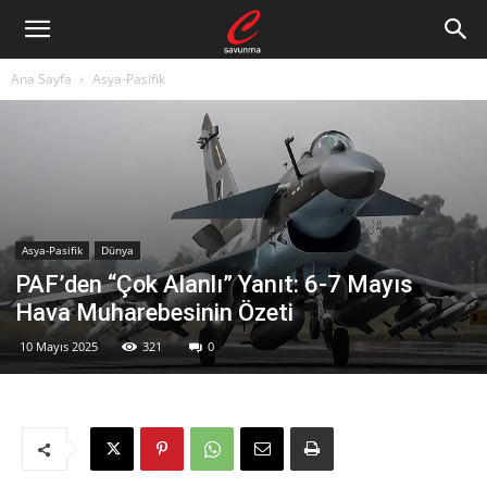
Ana Sayfa
Asya-Pasifik
Asya-Pasifik
Dünya
PAF’den “Çok Alanlı” Yanıt: 6-7 Mayıs
Hava Muharebesinin Özeti
10 Mayıs 2025
321
0