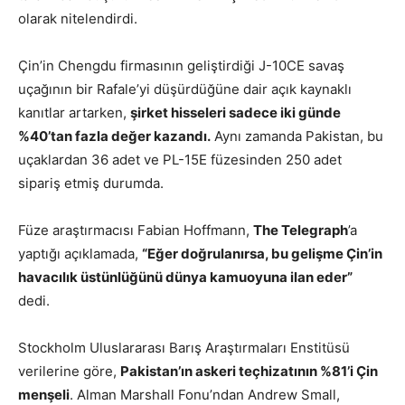
olarak nitelendirdi.
Çin’in Chengdu firmasının geliştirdiği J-10CE savaş
uçağının bir Rafale’yi düşürdüğüne dair açık kaynaklı
kanıtlar artarken,
şirket hisseleri sadece iki günde
%40’tan fazla değer kazandı.
Aynı zamanda Pakistan, bu
uçaklardan 36 adet ve PL-15E füzesinden 250 adet
sipariş etmiş durumda.
Füze araştırmacısı Fabian Hoffmann,
The Telegraph
’a
yaptığı açıklamada,
“Eğer doğrulanırsa, bu gelişme Çin’in
havacılık üstünlüğünü dünya kamuoyuna ilan eder”
dedi.
Stockholm Uluslararası Barış Araştırmaları Enstitüsü
verilerine göre,
Pakistan’ın askeri teçhizatının %81’i Çin
menşeli
. Alman Marshall Fonu’ndan Andrew Small,