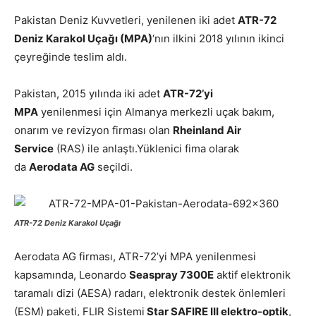
Pakistan Deniz Kuvvetleri, yenilenen iki adet
ATR-72
Deniz Karakol Uçağı (MPA)
‘nın ilkini 2018 yılının ikinci
çeyreğinde teslim aldı.
Pakistan, 2015 yılında iki adet
ATR-72’yi
MPA
yenilenmesi için Almanya merkezli uçak bakım,
onarım ve revizyon firması olan
Rheinland Air
Service
(RAS) ile anlaştı.Yüklenici fima olarak
da
Aerodata AG
seçildi.
ATR-72 Deniz Karakol Uçağı
Aerodata AG firması, ATR-72’yi MPA yenilenmesi
kapsamında, Leonardo
Seaspray 7300E
aktif elektronik
taramalı dizi (AESA) radarı, elektronik destek önlemleri
(ESM) paketi, FLIR Sistemi
Star SAFIRE III elektro-optik
,