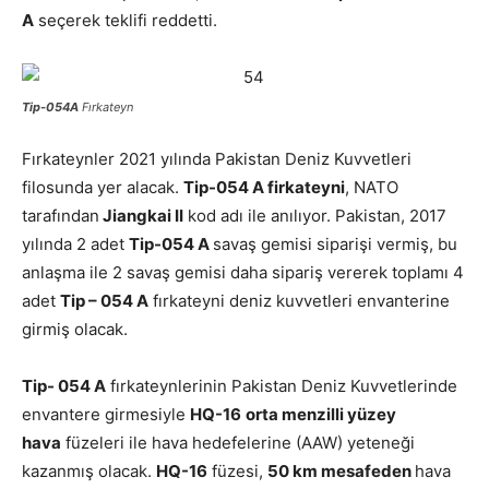
A
seçerek teklifi reddetti.
Tip-054A
Fırkateyn
Fırkateynler 2021 yılında Pakistan Deniz Kuvvetleri
filosunda yer alacak.
Tip-054 A firkateyni
, NATO
tarafından
Jiangkai II
kod adı ile anılıyor. Pakistan, 2017
yılında 2 adet
Tip-054 A
savaş gemisi siparişi vermiş, bu
anlaşma ile 2 savaş gemisi daha sipariş vererek toplamı 4
adet
Tip – 054 A
fırkateyni deniz kuvvetleri envanterine
girmiş olacak.
Tip- 054 A
fırkateynlerinin Pakistan Deniz Kuvvetlerinde
envantere girmesiyle
HQ-16
orta menzilli yüzey
hava
füzeleri ile hava hedefelerine (AAW) yeteneği
kazanmış olacak.
HQ-16
füzesi,
50 km mesafeden
hava