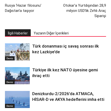
Rusya ‘Hazar filosunu’
Otokar’a Yurtdışından 28,9
Dağıstan’a taşıyor
milyon USD’lik Zırhlı Araç
Siparişi
İlgili Haberler
Yazarın Diğer İçerikleri
Türk donanması iç savaş sonrası ilk
kez Lazkiye’de
Deniz
Türkiye ilk kez NATO üyesine gemi
ihraç etti
Deniz
Denizkurdu-2/2026’da ATMACA,
HİSAR-D ve AKYA hedeflerini imha etti
Deniz