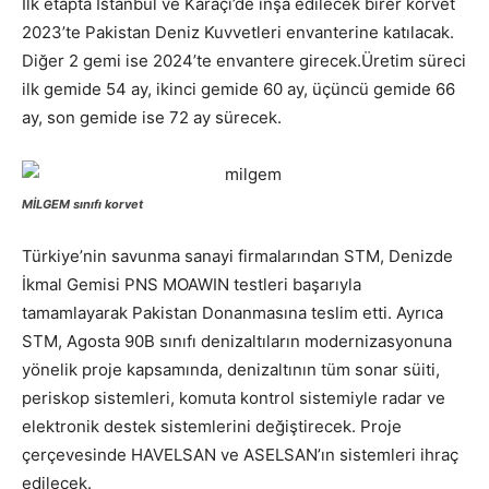
İlk etapta İstanbul ve Karaçi’de inşa edilecek birer korvet
2023’te Pakistan Deniz Kuvvetleri envanterine katılacak.
Diğer 2 gemi ise 2024’te envantere girecek.Üretim süreci
ilk gemide 54 ay, ikinci gemide 60 ay, üçüncü gemide 66
ay, son gemide ise 72 ay sürecek.
MİLGEM sınıfı korvet
Türkiye’nin savunma sanayi firmalarından STM, Denizde
İkmal Gemisi PNS MOAWIN testleri başarıyla
tamamlayarak Pakistan Donanmasına teslim etti. Ayrıca
STM, Agosta 90B sınıfı denizaltıların modernizasyonuna
yönelik proje kapsamında, denizaltının tüm sonar süiti,
periskop sistemleri, komuta kontrol sistemiyle radar ve
elektronik destek sistemlerini değiştirecek. Proje
çerçevesinde HAVELSAN ve ASELSAN’ın sistemleri ihraç
edilecek.