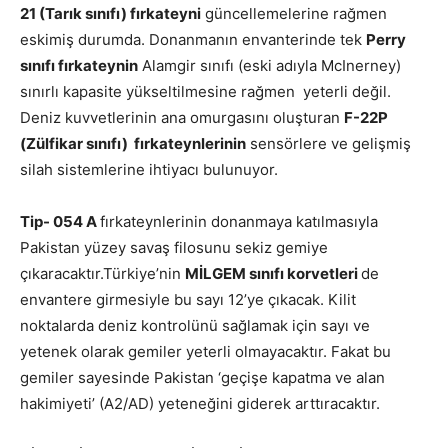
21 (Tarık sınıfı) fırkateyni
güncellemelerine rağmen
eskimiş durumda. Donanmanın envanterinde tek
Perry
sınıfı fırkateynin
Alamgir sınıfı (eski adıyla McInerney)
sınırlı kapasite yükseltilmesine rağmen yeterli değil.
Deniz kuvvetlerinin ana omurgasını oluşturan
F-22P
(Zülfikar sınıfı) fırkateynlerinin
sensörlere ve gelişmiş
silah sistemlerine ihtiyacı bulunuyor.
Tip- 054 A
fırkateynlerinin donanmaya katılmasıyla
Pakistan yüzey savaş filosunu sekiz gemiye
çıkaracaktır.Türkiye’nin
MİLGEM sınıfı korvetleri
de
envantere girmesiyle bu sayı 12’ye çıkacak. Kilit
noktalarda deniz kontrolünü sağlamak için sayı ve
yetenek olarak gemiler yeterli olmayacaktır. Fakat bu
gemiler sayesinde Pakistan ‘geçişe kapatma ve alan
hakimiyeti’ (A2/AD) yeteneğini giderek arttıracaktır.