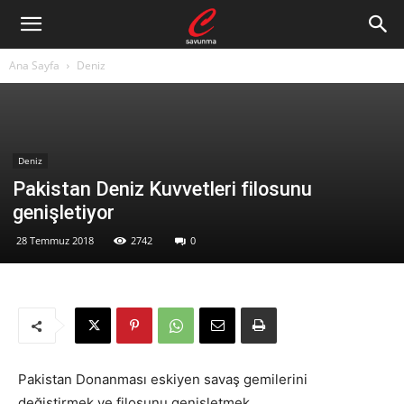
Ana Sayfa
Deniz
Deniz
Pakistan Deniz Kuvvetleri filosunu
genişletiyor
28 Temmuz 2018
2742
0
Pakistan Donanması eskiyen savaş gemilerini
değiştirmek ve filosunu genişletmek