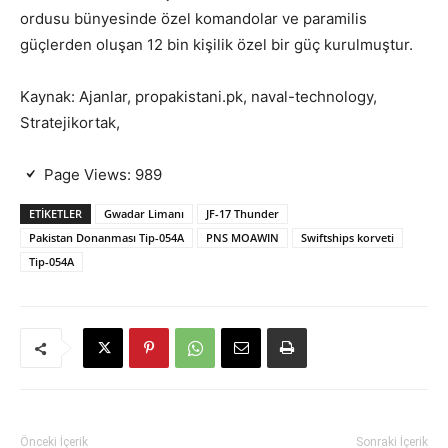
ordusu bünyesinde özel komandolar ve paramilis
güçlerden oluşan 12 bin kişilik özel bir güç kurulmuştur.
Kaynak: Ajanlar,
propakistani.pk
, naval-technology,
Stratejikortak,
Page Views:
989
ETIKETLER
Gwadar Limanı
JF-17 Thunder
Pakistan Donanması Tip-054A
PNS MOAWIN
Swiftships korveti
Tip-054A
Önceki İçerik
Sonraki İçerik