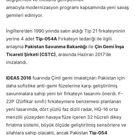
amacıyla modernizasyon programı kapsamında yeni savaş
gemileri ediniyor.
İngiltere’den 1990 yılında satın aldığı Tip 21 fırkateyninin
yerine 4 adet
Tip-054A
Fırkateyn tedariği ile ilgili
anlaşma
Pakistan Savunma Bakanlığı
ile
Çin Gemi İnşa
Ticareti Şirketi (CSTC)
, arasında Haziran 2017’de
imzalandı.
IDEAS 2016
fuarında Çinli gemi imalatçıları Pakistan için
daha sofistike anti-gemi füzelerine karşı geliştirilmiş
savunmalara sahip yeni bir firkateyn tasarımı önerdi. F-
22P (Zülfikar sınıfı) fırkateynlere benzemesi planlanan
yeni tasarımda, dört yüzlü faz dizili radar, HQ-16 orta
menzilli yüzeyden havaya füze içeren 32 hücreli dikey
fırlatma sistemi, büyük ölçüde geliştirilmiş sensörlere ve
silahlara sahip olacaktı, ancak Pakistan
Tip-054