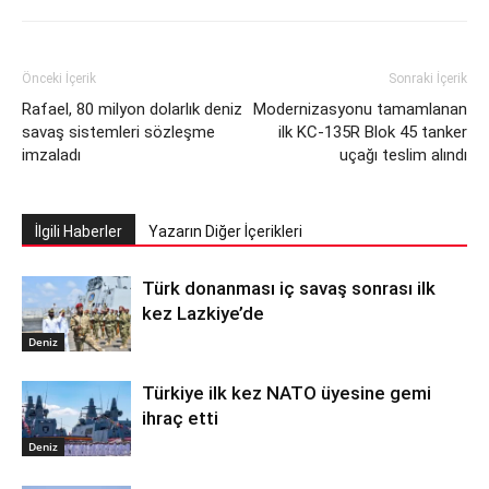
Önceki İçerik
Sonraki İçerik
Rafael, 80 milyon dolarlık deniz
Modernizasyonu tamamlanan
savaş sistemleri sözleşme
ilk KC-135R Blok 45 tanker
imzaladı
uçağı teslim alındı
İlgili Haberler
Yazarın Diğer İçerikleri
Türk donanması iç savaş sonrası ilk
kez Lazkiye’de
Deniz
Türkiye ilk kez NATO üyesine gemi
ihraç etti
Deniz