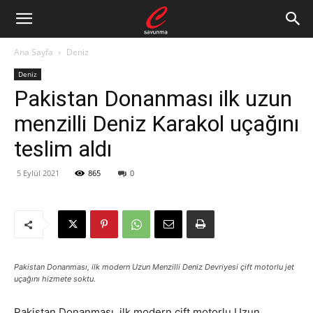
Ana Sayfa
Deniz
Deniz
Pakistan Donanması ilk uzun
menzilli Deniz Karakol uçağını
teslim aldı
5 Eylül 2021
865
0
Pakistan Donanması, ilk modern Uzun Menzilli Deniz Devriyesi çift motorlu jet
uçağını hizmete soktu.
Pakistan Donanması, ilk modern çift motorlu Uzun