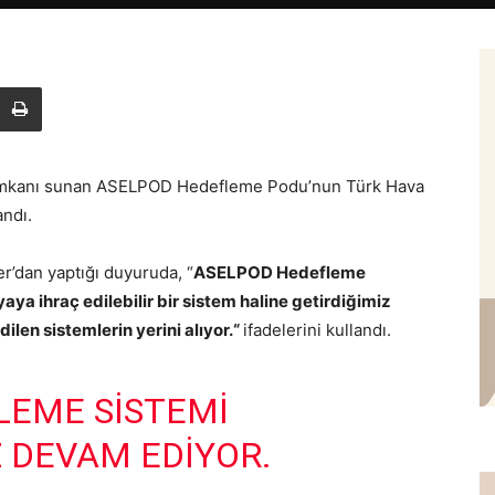
tış imkanı sunan ASELPOD Hedefleme Podu’nun Türk Hava
andı.
r’dan yaptığı duyuruda, “
ASELPOD Hedefleme
ya ihraç edilebilir bir sistem haline getirdiğimiz
len sistemlerin yerini alıyor.“
ifadelerini kullandı.
EME SISTEMI
 DEVAM EDIYOR.