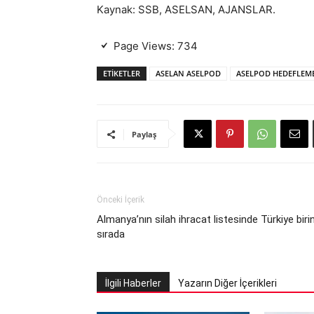
Kaynak: SSB, ASELSAN, AJANSLAR.
Page Views:
734
ETIKETLER
ASELAN ASELPOD
ASELPOD HEDEFLEM
Paylaş
Önceki İçerik
Almanya’nın silah ihracat listesinde Türkiye biri
sırada
İlgili Haberler
Yazarın Diğer İçerikleri