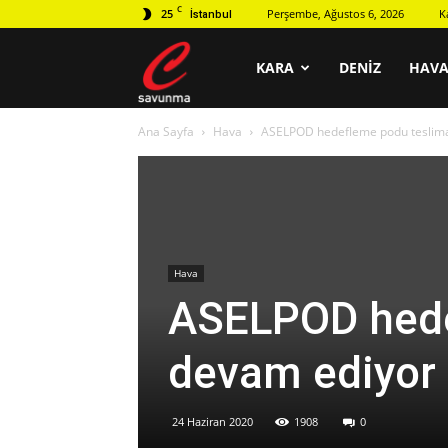
C
25
Perşembe, Ağustos 6, 2026
K
İstanbul
C
KARA
DENIZ
HAV
Ana Sayfa
Hava
ASELPOD hedefleme podu teslima
savunma
Hava
ASELPOD hede
devam ediyor
24 Haziran 2020
1908
0