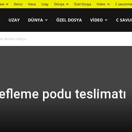
ara
Deniz
Hava
Uzay
Dünya
Özel Dosya
Video
C savunma
A
UZAY
DÜNYA
ÖZEL DOSYA
VIDEO
C SAVU
tı devam ediyor
fleme podu teslimatı