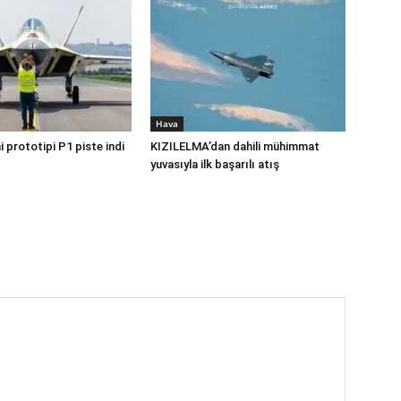
Hava
 prototipi P1 piste indi
KIZILELMA’dan dahili mühimmat
yuvasıyla ilk başarılı atış