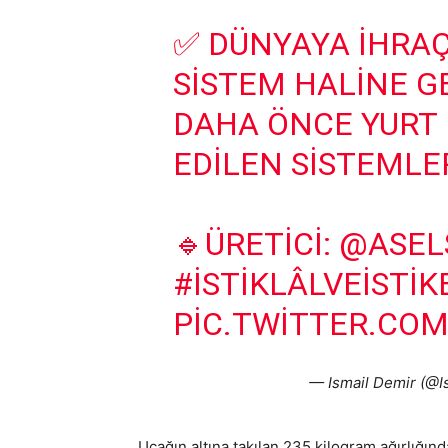
✅ DÜNYAYA IHRAÇ 
SISTEM HALINE GE
DAHA ÖNCE YURT 
EDILEN SISTEMLER
🔹ÜRETICI:
@ASEL
#İSTIKLÂLVEİSTIK
PIC.TWITTER.CO
— Ismail Demir (@
Uçağın altına takılan 235 kilogram ağırlığı