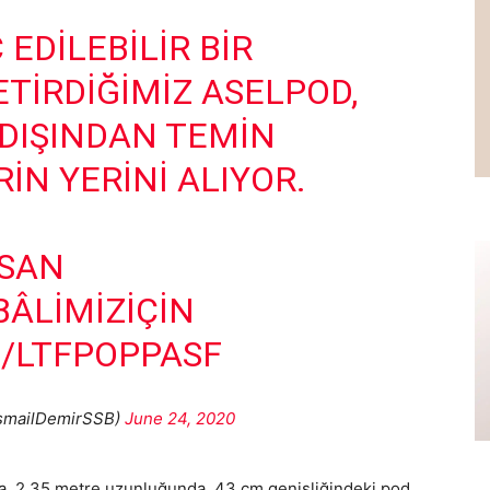
EDILEBILIR BIR
TIRDIĞIMIZ ASELPOD,
DIŞINDAN TEMIN
IN YERINI ALIYOR.
SAN
BÂLIMIZİÇIN
M/LTFPOPPASF
IsmailDemirSSB)
June 24, 2020
nda, 2.35 metre uzunluğunda, 43 cm genişliğindeki pod,