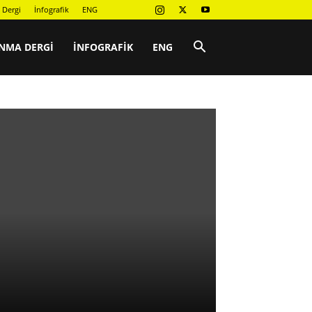
 Dergi
İnfografik
ENG
NMA DERGI
İNFOGRAFIK
ENG