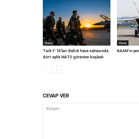
Hava
Hava
Türk F-16’ları Baltık hava sahasında
KAAN’ın yeni
dört aylık NATO görevine başladı
CEVAP VER