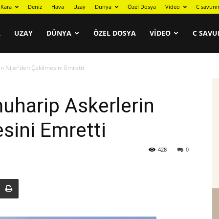
Kara
Deniz
Hava
Uzay
Dünya
Özel Dosya
Video
C savunm
A
UZAY
DÜNYA
ÖZEL DOSYA
VIDEO
C SAVU
n Nijer’den Çekilmesini Emretti
uharip Askerlerin
sini Emretti
428
0