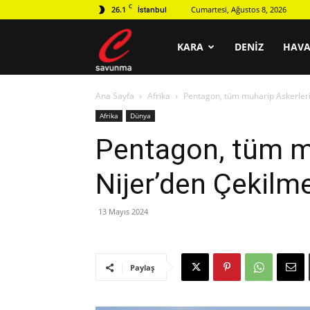
C
26.1
Cumartesi, Ağustos 8, 2026
İstanbul
C
KARA
DENIZ
HAV
Ana Sayfa
Afrika
Pentagon, tüm muharip Askerleri
savunma
Afrika
Dünya
Pentagon, tüm m
Nijer’den Çekilme
13 Mayıs 2024
Paylaş