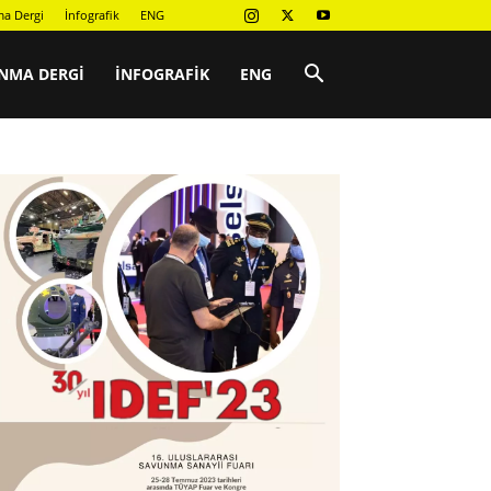
a Dergi
İnfografik
ENG
NMA DERGI
İNFOGRAFIK
ENG