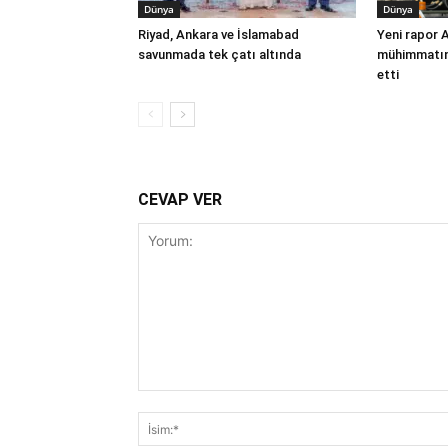
Dünya
Dünya
Riyad, Ankara ve İslamabad
Yeni rapor 
savunmada tek çatı altında
mühimmatınd
etti
CEVAP VER