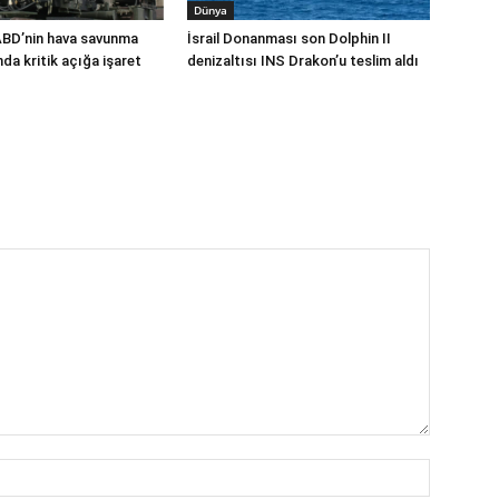
Dünya
ABD’nin hava savunma
İsrail Donanması son Dolphin II
a kritik açığa işaret
denizaltısı INS Drakon’u teslim aldı