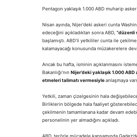
Pentagon yaklaşık 1.000 ABD muharip askeri
Nisan ayında, Nijer’deki askeri cunta Washingt
edeceğini açıkladıktan sonra ABD,
“düzenli 
başlamıştı. ABD’li yetkililer cunta ile çekilm
kalamayacağı konusunda müzakerelere dev
Ancak bu hafta, isminin açıklanmasını isteme
Bakanlığı’nın
Nijer’deki yaklaşık 1.000 ABD
etmeleri talimatı vermesiyle
anlaşmaya varm
Yetkili, zaman çizelgesinin hala değişebilec
Birliklerin bölgede hala faaliyet gösterebile
çekilmenin tamamlanana kadar devam edebilec
personelinin yer almadığını açıkladı.
ABD, terörle mücadele kapsamında Gadez’de 