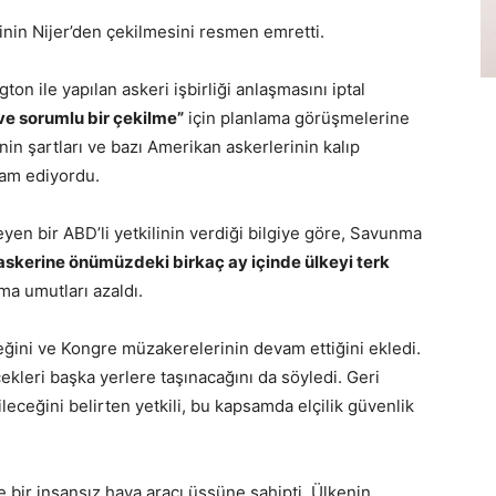
nin Nijer’den çekilmesini resmen emretti.
on ile yapılan askeri işbirliği anlaşmasını iptal
ve sorumlu bir çekilme”
için planlama görüşmelerine
enin şartları ve bazı Amerikan askerlerinin kalıp
am ediyordu.
yen bir ABD’li yetkilinin verdiği bilgiye göre, Savunma
 askerine önümüzdeki birkaç ay içinde ülkeyi terk
a umutları azaldı.
eğini ve Kongre müzakerelerinin devam ettiğini ekledi.
cekleri başka yerlere taşınacağını da söyledi. Geri
eğini belirten yetkili, bu kapsamda elçilik güvenlik
bir insansız hava aracı üssüne sahipti. Ülkenin