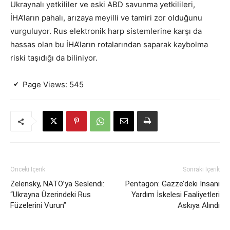
Ukraynalı yetkililer ve eski ABD savunma yetkilileri,
İHA’ların pahalı, arızaya meyilli ve tamiri zor olduğunu
vurguluyor. Rus elektronik harp sistemlerine karşı da
hassas olan bu İHA’ların rotalarından saparak kaybolma
riski taşıdığı da biliniyor.
Page Views:
545
Önceki İçerik
Sonraki İçerik
Zelensky, NATO’ya Seslendi:
Pentagon: Gazze’deki İnsani
“Ukrayna Üzerindeki Rus
Yardım İskelesi Faaliyetleri
Füzelerini Vurun”
Askıya Alındı