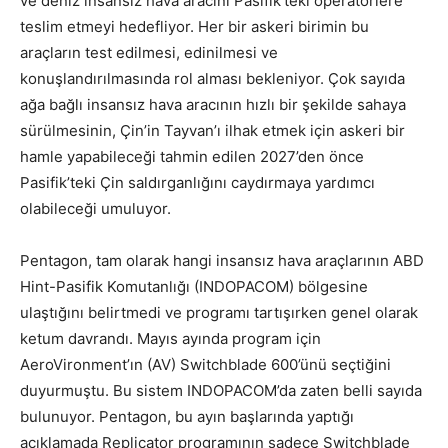
ve deniz insansız hava aracını Pasifik’teki operatörlere
teslim etmeyi hedefliyor. Her bir askeri birimin bu
araçların test edilmesi, edinilmesi ve
konuşlandırılmasında rol alması bekleniyor. Çok sayıda
ağa bağlı insansız hava aracının hızlı bir şekilde sahaya
sürülmesinin, Çin’in Tayvan’ı ilhak etmek için askeri bir
hamle yapabileceği tahmin edilen 2027’den önce
Pasifik’teki Çin saldırganlığını caydırmaya yardımcı
olabileceği umuluyor.
Pentagon, tam olarak hangi insansız hava araçlarının ABD
Hint-Pasifik Komutanlığı (INDOPACOM) bölgesine
ulaştığını belirtmedi ve programı tartışırken genel olarak
ketum davrandı. Mayıs ayında program için
AeroVironment’ın (AV) Switchblade 600’ünü seçtiğini
duyurmuştu. Bu sistem INDOPACOM’da zaten belli sayıda
bulunuyor. Pentagon, bu ayın başlarında yaptığı
açıklamada Replicator programının sadece Switchblade