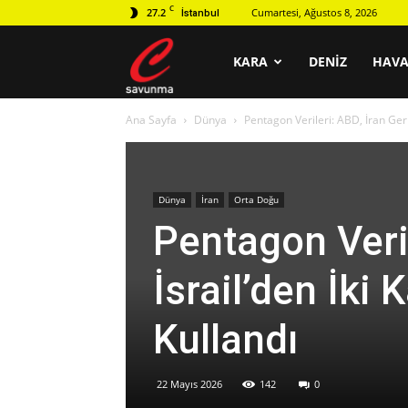
C
27.2
Cumartesi, Ağustos 8, 2026
İstanbul
C
KARA
DENIZ
HAV
Ana Sayfa
Dünya
Pentagon Verileri: ABD, İran Geri
savunma
Dünya
İran
Orta Doğu
Pentagon Veril
İsrail’den İki
Kullandı
22 Mayıs 2026
142
0