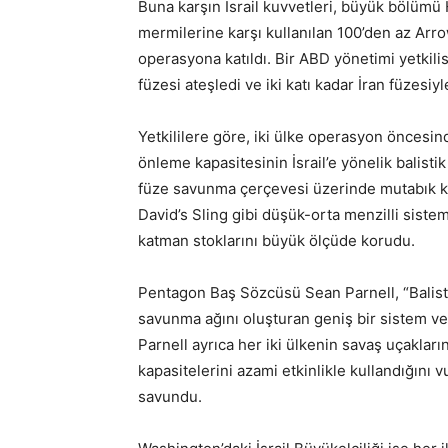
Buna karşın İsrail kuvvetleri, büyük bölümü 
mermilerine karşı kullanılan 100’den az Arr
operasyona katıldı. Bir ABD yönetimi yetkil
füzesi ateşledi ve iki katı kadar İran füzesiyle
Yetkililere göre, iki ülke operasyon öncesi
önleme kapasitesinin İsrail’e yönelik balist
füze savunma çerçevesi üzerinde mutabık ka
David’s Sling gibi düşük-orta menzilli siste
katman stoklarını büyük ölçüde korudu.
Pentagon Baş Sözcüsü Sean Parnell, “Balistik
savunma ağını oluşturan geniş bir sistem ve
Parnell ayrıca her iki ülkenin savaş uçaklar
kapasitelerini azami etkinlikle kullandığını
savundu.