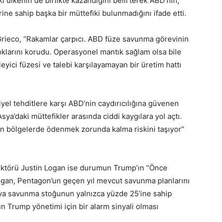
ki ülkenin de birlikte kazandığını belirterek ABD’nin,
lerine sahip başka bir müttefiki bulunmadığını ifade etti.
Grieco, “Rakamlar çarpıcı. ABD füze savunma görevinin
oklarını korudu. Operasyonel mantık sağlam olsa bile
ici füzesi ve talebi karşılayamayan bir üretim hattı
yel tehditlere karşı ABD’nin caydırıcılığına güvenen
a’daki müttefikler arasında ciddi kaygılara yol açtı.
ayan bölgelerde ödenmek zorunda kalma riskini taşıyor”
ektörü Justin Logan ise durumun Trump’ın “Önce
Logan, Pentagon’un geçen yıl mevcut savunma planlarını
ava savunma stoğunun yalnızca yüzde 25’ine sahip
un Trump yönetimi için bir alarm sinyali olması