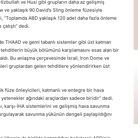
Hizbullah ve Husi gibi grupların daha az gelişmiş
ow ve yaklaşık 90 David’s Sling önleme füzesiyle
isi, “Toplamda ABD yaklaşık 120 adet daha fazla önleme
 çatıştı” dedi.
nde THAAD ve gemi tabanlı sistemler gibi üst katman
ik tehditlerin büyük bölümünü karşılamasını esas alan bir
ldı. Bu anlaşma çerçevesinde İsrail, Iron Dome ve
mleri gruplardan gelen tehditlere yönlendirirken üst
 füze önleyicileri, katmanlı ve entegre bir hava
 yetenekler ağındaki araçlardan sadece biridir” dedi.
ını, karşı-İHA sistemlerini ve gelişmiş hava savunma
 vurgulayarak savunma yükünün dengeli paylaşıldığını