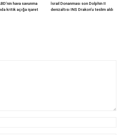
ABD’nin hava savunma
İsrail Donanması son Dolphin II
a kritik açığa işaret
denizaltısı INS Drakon’u teslim aldı