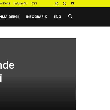
a Dergi
İnfografik
ENG
NMA DERGI
İNFOGRAFIK
ENG
nde
i