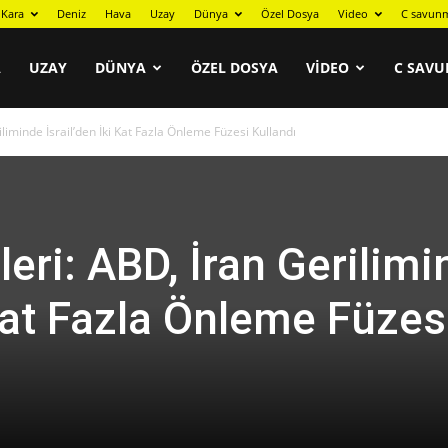
Kara
Deniz
Hava
Uzay
Dünya
Özel Dosya
Video
C savunm
A
UZAY
DÜNYA
ÖZEL DOSYA
VIDEO
C SAVU
liminde İsrail’den İki Kat Fazla Önleme Füzesi Kullandı
eri: ABD, İran Gerilimi
 Kat Fazla Önleme Füzes