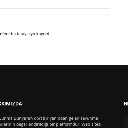
efere bu tarayıcıya kaydet.
KKIMIZDA
B
vunma Dünya’nın dört bir yanından gelen savunma
rlerinin değerlendirildiği bir platformdur. Web sitesi,