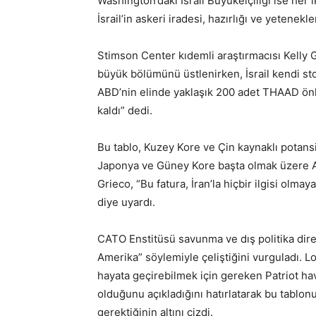
Washington’daki İsrail Büyükelçiliği ise her i
İsrail’in askeri iradesi, hazırlığı ve yetenek
Stimson Center kıdemli araştırmacısı Kelly 
büyük bölümünü üstlenirken, İsrail kendi st
ABD’nin elinde yaklaşık 200 adet THAAD önley
kaldı” dedi.
Bu tablo, Kuzey Kore ve Çin kaynaklı potansi
Japonya ve Güney Kore başta olmak üzere Asy
Grieco, “Bu fatura, İran’la hiçbir ilgisi olm
diye uyardı.
CATO Enstitüsü savunma ve dış politika dir
Amerika” söylemiyle çeliştiğini vurguladı. 
hayata geçirebilmek için gereken Patriot h
olduğunu açıkladığını hatırlatarak bu tablon
gerektiğinin altını çizdi.