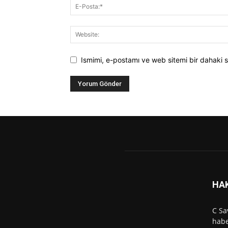
Ismimi, e-postamı ve web sitemi bir dahaki s
HA
C Sa
habe