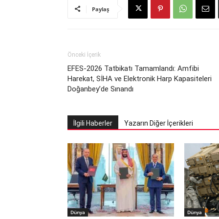
Paylaş
Önceki İçerik
EFES-2026 Tatbikatı Tamamlandı: Amfibi
Harekat, SİHA ve Elektronik Harp Kapasiteleri
Doğanbey’de Sınandı
İlgili Haberler
Yazarın Diğer İçerikleri
Dünya
Dünya