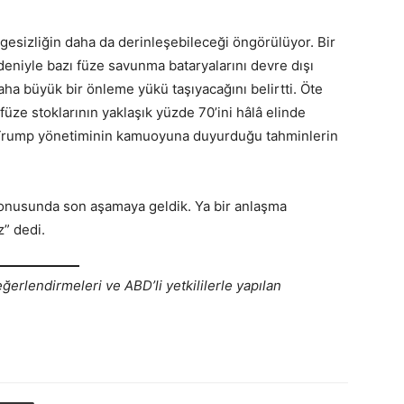
esizliğin daha da derinleşebileceği öngörülüyor. Bir
deniyle bazı füze savunma bataryalarını devre dışı
a büyük bir önleme yükü taşıyacağını belirtti. Öte
füze stoklarının yaklaşık yüzde 70’ini hâlâ elinde
 Trump yönetiminin kamuoyuna duyurduğu tahminlerin
onusunda son aşamaya geldik. Ya bir anlaşma
z” dedi.
rlendirmeleri ve ABD’li yetkililerle yapılan