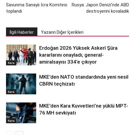
Savunma Sanayii İcra Komitesi
Rusya: Japon Denizi’nde ABD
toplandı
destroyerini kovaladık
İlgili Haberler
Yazarın Diğer İçerikleri
Erdoğan 2026 Yüksek Askerî Şûra
kararlarını onayladı; general-
amiralsayısı 334’e çıkıyor
Kara
MKE’den NATO standardında yeni nesil
CBRN teçhizatı
Kara
MKE’den Kara Kuvvetleri’ne yüklü MPT-
76 MH sevkiyatı
Kara