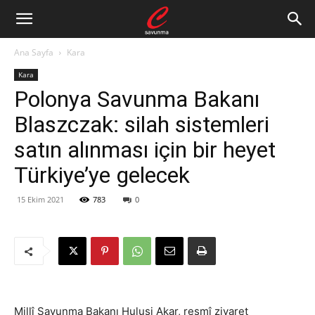
Ana Sayfa
Kara
Kara
Polonya Savunma Bakanı
Blaszczak: silah sistemleri
satın alınması için bir heyet
Türkiye’ye gelecek
15 Ekim 2021
783
0
Millî Savunma Bakanı Hulusi Akar, resmî ziyaret