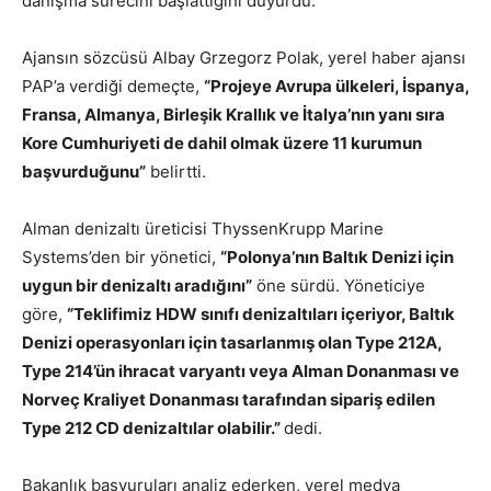
danışma sürecini başlattığını duyurdu.
Ajansın sözcüsü Albay Grzegorz Polak, yerel haber ajansı
PAP’a verdiği demeçte,
“Projeye Avrupa ülkeleri, İspanya,
Fransa, Almanya, Birleşik Krallık ve İtalya’nın yanı sıra
Kore Cumhuriyeti de dahil olmak üzere 11 kurumun
başvurduğunu”
belirtti.
Alman denizaltı üreticisi ThyssenKrupp Marine
Systems’den bir yönetici,
“Polonya’nın Baltık Denizi için
uygun bir denizaltı aradığını”
öne sürdü. Yöneticiye
göre,
“Teklifimiz HDW sınıfı denizaltıları içeriyor, Baltık
Denizi operasyonları için tasarlanmış olan Type 212A,
Type 214’ün ihracat varyantı veya Alman Donanması ve
Norveç Kraliyet Donanması tarafından sipariş edilen
Type 212 CD denizaltılar olabilir.”
dedi.
Bakanlık başvuruları analiz ederken, yerel medya