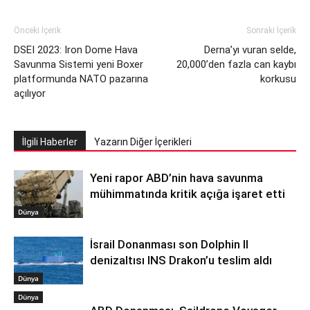
Önceki İçerik
Sonraki İçerik
DSEI 2023: Iron Dome Hava
Derna’yı vuran selde,
Savunma Sistemi yeni Boxer
20,000’den fazla can kaybı
platformunda NATO pazarına
korkusu
açılıyor
İlgili Haberler
Yazarın Diğer İçerikleri
Yeni rapor ABD’nin hava savunma
mühimmatında kritik açığa işaret etti
Dünya
İsrail Donanması son Dolphin II
denizaltısı INS Drakon’u teslim aldı
Dünya
Dünya