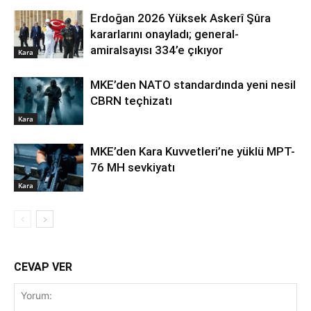
Erdoğan 2026 Yüksek Askerî Şûra
kararlarını onayladı; general-
amiralsayısı 334’e çıkıyor
Kara
MKE’den NATO standardında yeni nesil
CBRN teçhizatı
Kara
MKE’den Kara Kuvvetleri’ne yüklü MPT-
76 MH sevkiyatı
Kara
CEVAP VER