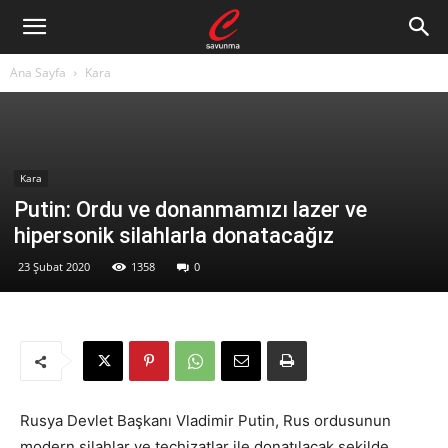
Ana Sayfa
Kara
Kara
Putin: Ordu ve donanmamızı lazer ve
hipersonik silahlarla donatacağız
23 Şubat 2020
1358
0
Rusya Devlet Başkanı Vladimir Putin, Rus ordusunun
modern silahlar ve teçhizatlar ile donatılacak şekilde