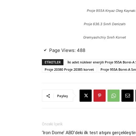
Proje 955A Knyaz Oleg Kaynak:
Proje 636.3 Sınıfı Denizaltı
Gremyashchiy Sınıfı Korvet
Page Views:
488
ETIKETLER
İki adet nükleer enerjili Proje 955A Borei-
Proje 20380 Proje 20385 korvet
Proje 955A Borei-A Sını
Paylaş
Önceki İçerik
‘Iron Dome’ ABD’deki ilk test atışını gerçekleştir