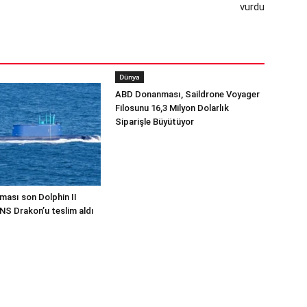
vurdu
Dünya
ABD Donanması, Saildrone Voyager
Filosunu 16,3 Milyon Dolarlık
Siparişle Büyütüyor
ması son Dolphin II
INS Drakon’u teslim aldı