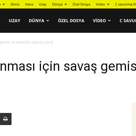
a
Deniz
Hava
Uzay
Dünya
Özel Dosya
Video
C savunma D
A
UZAY
DÜNYA
ÖZEL DOSYA
VIDEO
C SAVU
emisi ve denizaltı siparişi verdi
nması için savaş gemisi