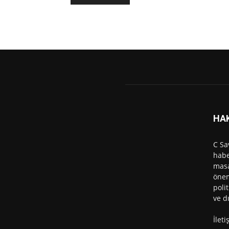
HA
C Sa
habe
masa
önem
polit
ve d
İlet