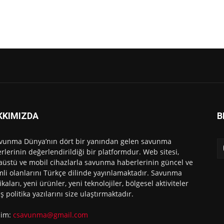
KKIMIZDA
B
vunma Dünya’nın dört bir yanından gelen savunma
rlerinin değerlendirildiği bir platformdur. Web sitesi,
üstü ve mobil cihazlarla savunma haberlerinin güncel ve
li olanlarını Türkçe dilinde yayınlamaktadır. Savunma
ikaları, yeni ürünler, yeni teknolojiler, bölgesel aktiviteler
ış politika yazılarını size ulaştırmaktadır.
işim:
csavunma@gmail.com