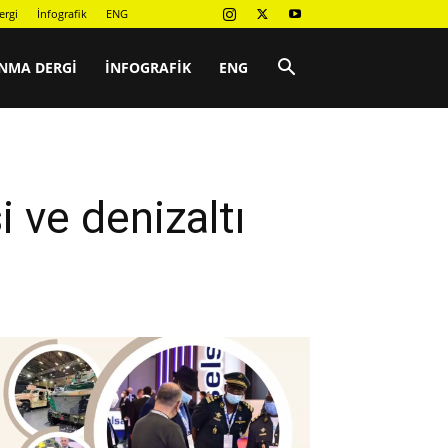
ergi
İnfografik
ENG
NMA DERGI
İNFOGRAFIK
ENG
 ve denizaltı