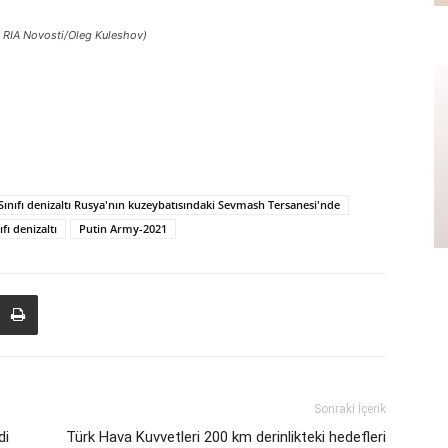
 RIA Novosti/Oleg Kuleshov)
A Sınıfı denizaltı Rusya'nın kuzeybatısındaki Sevmash Tersanesi'nde
fı denizaltı
Putin Army-2021
Sonraki İçerik
di
Türk Hava Kuvvetleri 200 km derinlikteki hedefleri