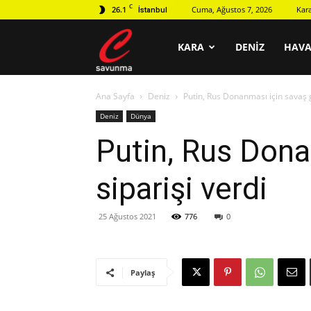
C
26.1
Cuma, Ağustos 7, 2026
Kar
İstanbul
C
KARA
DENIZ
HAV
Ana Sayfa
Deniz
Putin, Rus Donanması için savaş g
savunma
Deniz
Dünya
Putin, Rus Dona
siparişi verdi
25 Ağustos 2021
776
0
Paylaş