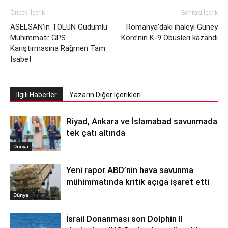
Önceki İçerik
Sonraki İçerik
ASELSAN’ın TOLUN Güdümlü
Romanya’daki ihaleyi Güney
Mühimmatı: GPS
Kore’nin K-9 Obüsleri kazandı
Karıştırmasına Rağmen Tam
İsabet
İlgili Haberler
Yazarın Diğer İçerikleri
Riyad, Ankara ve İslamabad savunmada
tek çatı altında
Dünya
Yeni rapor ABD’nin hava savunma
mühimmatında kritik açığa işaret etti
Dünya
İsrail Donanması son Dolphin II