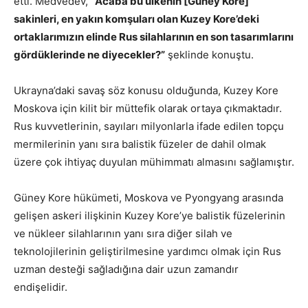
etti. Medvedev, “
Acaba bu ülkenin [Güney Kore]
sakinleri, en yakın komşuları olan Kuzey Kore’deki
ortaklarımızın elinde Rus silahlarının en son tasarımlarını
gördüklerinde ne diyecekler?”
şeklinde konuştu.
Ukrayna’daki savaş söz konusu olduğunda, Kuzey Kore
Moskova için kilit bir müttefik olarak ortaya çıkmaktadır.
Rus kuvvetlerinin, sayıları milyonlarla ifade edilen topçu
mermilerinin yanı sıra balistik füzeler de dahil olmak
üzere çok ihtiyaç duyulan mühimmatı almasını sağlamıştır.
Güney Kore hükümeti, Moskova ve Pyongyang arasında
gelişen askeri ilişkinin Kuzey Kore’ye balistik füzelerinin
ve nükleer silahlarının yanı sıra diğer silah ve
teknolojilerinin geliştirilmesine yardımcı olmak için Rus
uzman desteği sağladığına dair uzun zamandır
endişelidir.