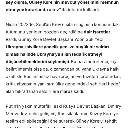
şey olursa, Güney Kore’nin mevcut yönetimini memnun
etmeyen kararlar da alırız”
ifadelerini kullandı.
Nisan 2023’te, Seul’ün Kiev’e silah sağlama konusundaki
tutumunu yeniden gözden geçirdiğine
dair işaretler
v
ardı. Güney Kore Devlet Başkanı Yoon Suk Yeol,
Ukraynalı sivillere yönelik yeni ve büyük bir saldırı
olması halinde Ukrayna’ya silah tedarik etmeyi
düşünebileceklerini söylemişti.
Bu parametreler açıkça
belirtilmemiş olsa da, o zamandan bu yana Ukrayna halkı,
özellikle Rus insansız hava araçları ve füzeleri tarafından,
kritik altyapının yanı sıra ülke genelindeki şehirleri hedef
alan tekrarlanan saldırılara maruz kaldı.
Putin’in yakın müttefiki, eski Rusya Devlet Başkanı Dmitry
Medvedev, daha gelişmiş Rus silahlarının Kuzey Kore’ye
teslim edilebileceğini öne sürerek Güney Kore’yi tehdit