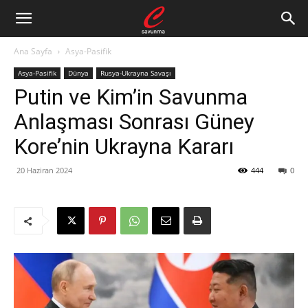
Ana Sayfa
Asya-Pasifik
Asya-Pasifik
Dünya
Rusya-Ukrayna Savaşı
Putin ve Kim’in Savunma
Anlaşması Sonrası Güney
Kore’nin Ukrayna Kararı
20 Haziran 2024
444
0