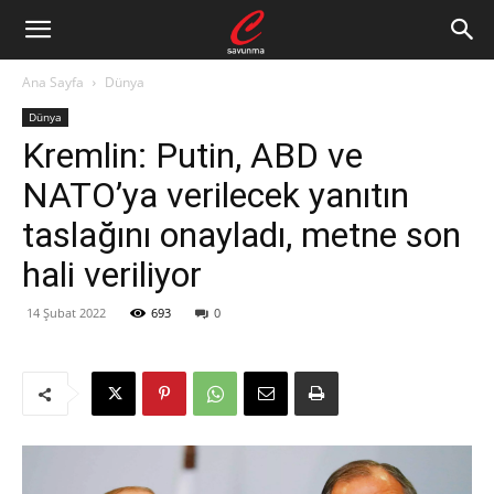
Ana Sayfa
Dünya
Dünya
Kremlin: Putin, ABD ve
NATO’ya verilecek yanıtın
taslağını onayladı, metne son
hali veriliyor
14 Şubat 2022
693
0