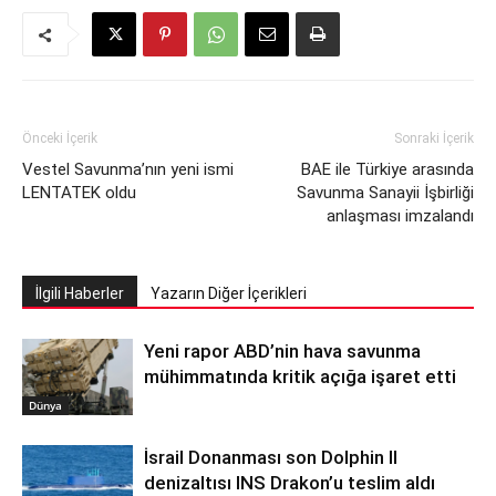
Önceki İçerik
Sonraki İçerik
Vestel Savunma’nın yeni ismi
BAE ile Türkiye arasında
LENTATEK oldu
Savunma Sanayii İşbirliği
anlaşması imzalandı
İlgili Haberler
Yazarın Diğer İçerikleri
Yeni rapor ABD’nin hava savunma
mühimmatında kritik açığa işaret etti
Dünya
İsrail Donanması son Dolphin II
denizaltısı INS Drakon’u teslim aldı