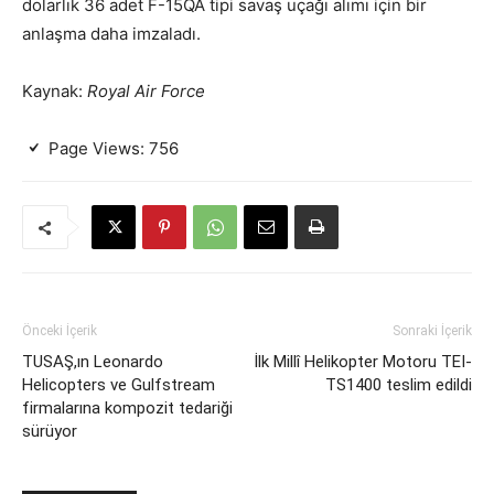
dolarlık 36 adet F-15QA tipi savaş uçağı alımı için bir
anlaşma daha imzaladı.
Kaynak:
Royal Air Force
Page Views:
756
Önceki İçerik
Sonraki İçerik
TUSAŞ,ın Leonardo
İlk Millî Helikopter Motoru TEI-
Helicopters ve Gulfstream
TS1400 teslim edildi
firmalarına kompozit tedariği
sürüyor