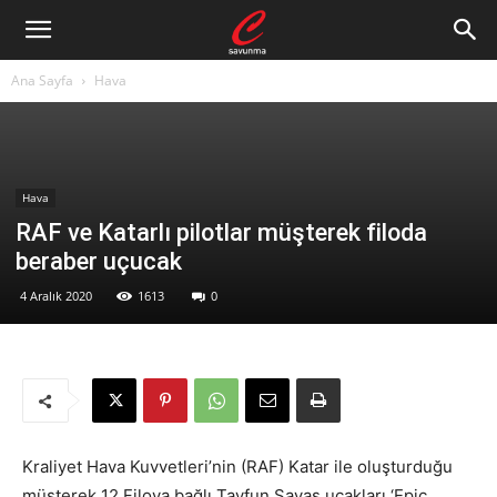
Ana Sayfa
Hava
Hava
RAF ve Katarlı pilotlar müşterek filoda
beraber uçucak
4 Aralık 2020
1613
0
Kraliyet Hava Kuvvetleri’nin (RAF) Katar ile oluşturduğu
müşterek 12.Filoya bağlı Tayfun Savaş uçakları ‘Epic