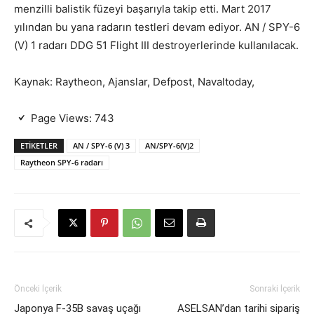
menzilli balistik füzeyi başarıyla takip etti. Mart 2017
yılından bu yana radarın testleri devam ediyor. AN / SPY-6
(V) 1 radarı DDG 51 Flight III destroyerlerinde kullanılacak.
Kaynak: Raytheon, Ajanslar, Defpost, Navaltoday,
Page Views:
743
ETIKETLER
AN / SPY-6 (V) 3
AN/SPY-6(V)2
Raytheon SPY-6 radarı
Önceki İçerik
Sonraki İçerik
Japonya F-35B savaş uçağı
ASELSAN’dan tarihi sipariş