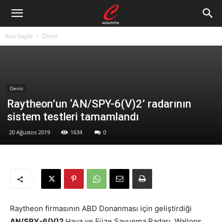
Ana Sayfa
Deniz
Deniz
Raytheon’un ‘AN/SPY-6(V)2’ radarının
sistem testleri tamamlandı
20 Ağustos 2019
1634
0
Raytheon firmasının ABD Donanması için geliştirdiği
AN/SPY-6(V)2
Hava ve Füze Savunma Radarı, Wallops