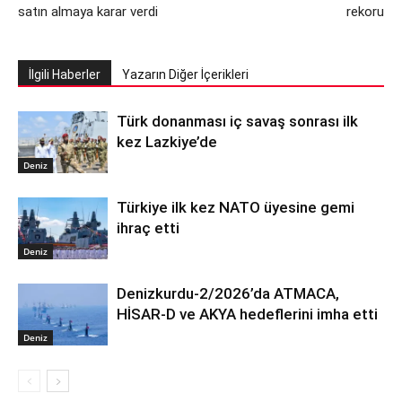
satın almaya karar verdi
rekoru
İlgili Haberler
Yazarın Diğer İçerikleri
Türk donanması iç savaş sonrası ilk
kez Lazkiye’de
Deniz
Türkiye ilk kez NATO üyesine gemi
ihraç etti
Deniz
Denizkurdu-2/2026’da ATMACA,
HİSAR-D ve AKYA hedeflerini imha etti
Deniz