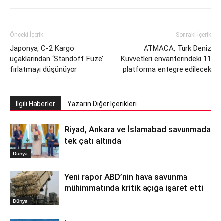
Önceki İçerik
Sonraki İçerik
Japonya, C-2 Kargo
ATMACA, Türk Deniz
uçaklarından ‘Standoff Füze’
Kuvvetleri envanterindeki 11
fırlatmayı düşünüyor
platforma entegre edilecek
İlgili Haberler
Yazarın Diğer İçerikleri
Riyad, Ankara ve İslamabad savunmada
tek çatı altında
Dünya
Yeni rapor ABD’nin hava savunma
mühimmatında kritik açığa işaret etti
Dünya