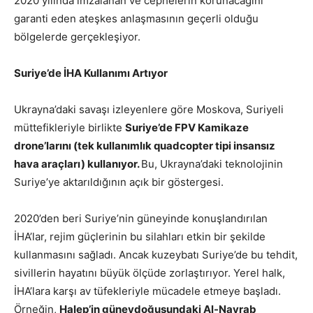
2020 yılında imzalanan ve cephelerin korunacağını
garanti eden ateşkes anlaşmasının geçerli olduğu
bölgelerde gerçekleşiyor.
Suriye’de İHA Kullanımı Artıyor
Ukrayna’daki savaşı izleyenlere göre Moskova, Suriyeli
müttefikleriyle birlikte
Suriye’de FPV Kamikaze
drone’larını (tek kullanımlık quadcopter tipi insansız
hava araçları) kullanıyor.
Bu, Ukrayna’daki teknolojinin
Suriye’ye aktarıldığının açık bir göstergesi.
2020’den beri Suriye’nin güneyinde konuşlandırılan
İHA’lar, rejim güçlerinin bu silahları etkin bir şekilde
kullanmasını sağladı. Ancak kuzeybatı Suriye’de bu tehdit,
sivillerin hayatını büyük ölçüde zorlaştırıyor. Yerel halk,
İHA’lara karşı av tüfekleriyle mücadele etmeye başladı.
Örneğin,
Halep’in güneydoğusundaki Al-Nayrab