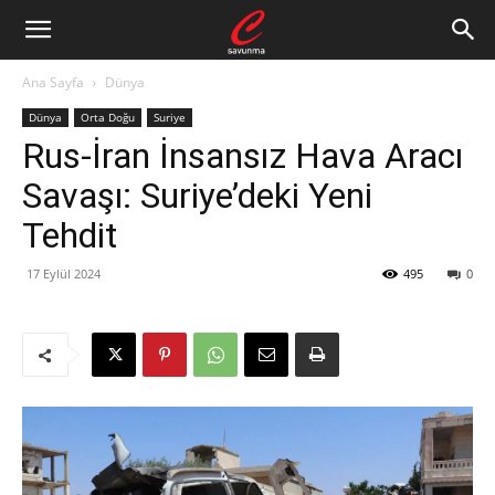
Ana Sayfa
Dünya
Dünya
Orta Doğu
Suriye
Rus-İran İnsansız Hava Aracı
Savaşı: Suriye’deki Yeni
Tehdit
17 Eylül 2024
495
0