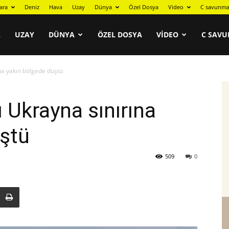
ara
Deniz
Hava
Uzay
Dünya
Özel Dosya
Video
C savunma
A
UZAY
DÜNYA
ÖZEL DOSYA
VIDEO
C SAVU
na yakın bölgede düştü
 Ukrayna sınırına
ştü
509
0