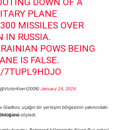
OOTING DOWN OF A
LITARY PLANE
300 MISSILES OVER
 IN RUSSIA.
RAINIAN POWS BEING
NE IS FALSE.
M/7TUPL9HDJO
(@VictorKvert2008)
January 24, 2024
v Gladkov, uçağın bir yerleşim bölgesinin yakınındaki
 öldüğünü
söyledi.
rumlu kurumu, Belgorod bölgesinde düşen Rus askeri