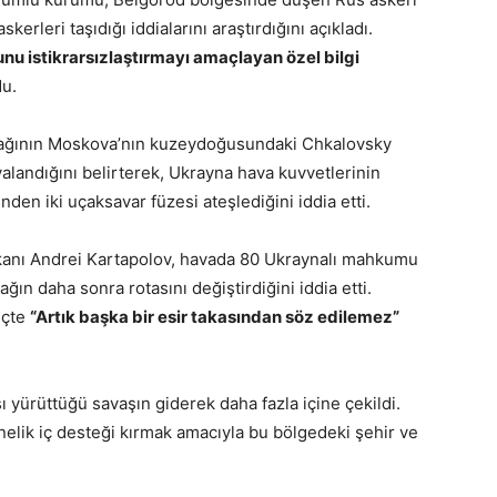
erleri taşıdığı iddialarını araştırdığını açıkladı.
nu istikrarsızlaştırmayı amaçlayan özel bilgi
u.
çağının Moskova’nın kuzeydoğusundaki Chkalovsky
landığını belirterek, Ukrayna hava kuvvetlerinin
den iki uçaksavar füzesi ateşlediğini iddia etti.
anı Andrei Kartapolov, havada 80 Ukraynalı mahkumu
ğın daha sonra rotasını değiştirdiğini iddia etti.
eçte
“Artık başka bir esir takasından söz edilemez”
 yürüttüğü savaşın giderek daha fazla içine çekildi.
elik iç desteği kırmak amacıyla bu bölgedeki şehir ve