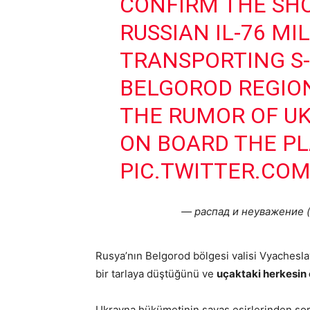
CONFIRM THE SH
RUSSIAN IL-76 MI
TRANSPORTING S-
BELGOROD REGION
THE RUMOR OF UK
ON BOARD THE PLA
PIC.TWITTER.CO
— распад и неуважение 
Rusya’nın Belgorod bölgesi valisi Vyachesla
bir tarlaya düştüğünü ve
uçaktaki herkesin
Ukrayna hükümetinin savaş esirlerinden so