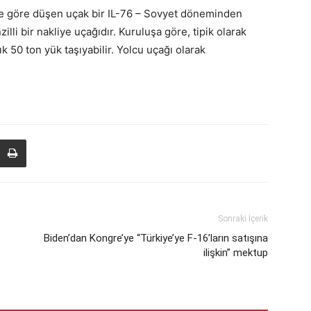
e göre düşen uçak bir IL-76 – Sovyet döneminden
li bir nakliye uçağıdır. Kuruluşa göre, tipik olarak
şık 50 ton yük taşıyabilir. Yolcu uçağı olarak
Sonraki İçerik
Biden’dan Kongre’ye “Türkiye’ye F-16’ların satışına
ilişkin” mektup