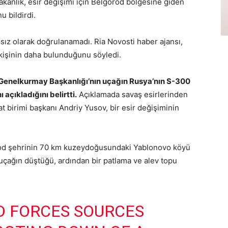
kanlık, esir değişimi için Belgorod bölgesine giden
 bildirdi.
ımsız olarak doğrulanamadı. Ria Novosti haber ajansı,
 kişinin daha bulunduğunu söyledi.
Genelkurmay Başkanlığı’nın uçağın Rusya’nın S-300
açıkladığını belirtti.
Açıklamada savaş esirlerinden
t birimi başkanı Andriy Yusov, bir esir değişiminin
rod şehrinin 70 km kuzeydoğusundaki Yablonovo köyü
r uçağın düştüğü, ardından bir patlama ve alev topu
D FORCES SOURCES