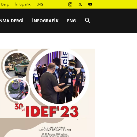
 Dergi
İnfografik
ENG
NMA DERGI
İNFOGRAFIK
ENG