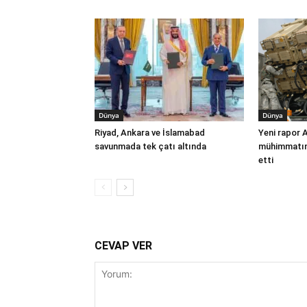
Dünya
Dünya
Riyad, Ankara ve İslamabad
Yeni rapor 
savunmada tek çatı altında
mühimmatınd
etti
CEVAP VER