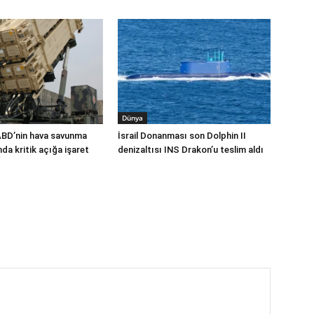
Dünya
ABD’nin hava savunma
İsrail Donanması son Dolphin II
a kritik açığa işaret
denizaltısı INS Drakon’u teslim aldı