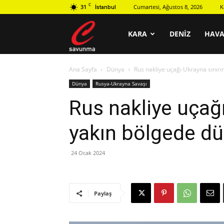
C
31
Cumartesi, Ağustos 8, 2026
K
İstanbul
C
KARA
DENIZ
HAV
Ana Sayfa
Dünya
Rus nakliye uçağı Ukrayna sınırı
savunma
Dünya
Rusya-Ukrayna Savaşı
Rus nakliye uçağı
yakın bölgede dü
24 Ocak 2024
Paylaş