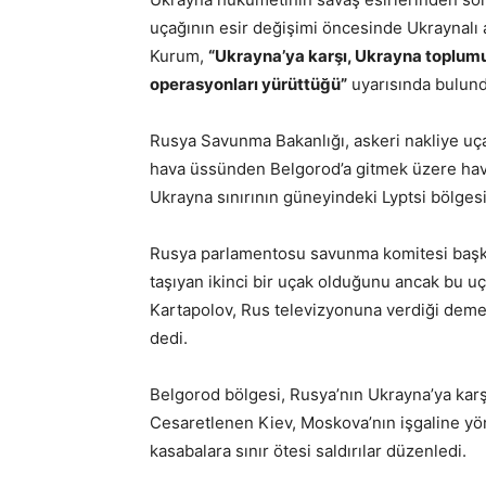
uçağının esir değişimi öncesinde Ukraynalı ask
Kurum,
“Ukrayna’ya karşı, Ukrayna toplumu
operasyonları yürüttüğü”
uyarısında bulund
Rusya Savunma Bakanlığı, askeri nakliye u
hava üssünden Belgorod’a gitmek üzere hava
Ukrayna sınırının güneyindeki Lyptsi bölgesin
Rusya parlamentosu savunma komitesi başk
taşıyan ikinci bir uçak olduğunu ancak bu uça
Kartapolov, Rus televizyonuna verdiği dem
dedi.
Belgorod bölgesi, Rusya’nın Ukrayna’ya karşı
Cesaretlenen Kiev, Moskova’nın işgaline yön
kasabalara sınır ötesi saldırılar düzenledi.