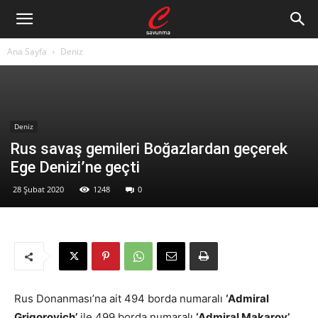
Ana Sayfa
Deniz
Deniz
Rus savaş gemileri Boğazlardan geçerek
Ege Denizi’ne geçti
28 Şubat 2020
1248
0
Rus Donanması’na ait 494 borda numaralı
‘Admiral
Grigorovich’
ile 499 borda numaralı
‘Admiral Makarov’,