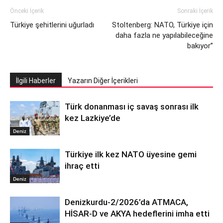
Önceki İçerik
Sonraki İçerik
Türkiye şehitlerini uğurladı
Stoltenberg: NATO, Türkiye için
daha fazla ne yapılabileceğine
bakıyor”
İlgili Haberler
Yazarın Diğer İçerikleri
Türk donanması iç savaş sonrası ilk
kez Lazkiye’de
Deniz
Türkiye ilk kez NATO üyesine gemi
ihraç etti
Deniz
Denizkurdu-2/2026’da ATMACA,
HİSAR-D ve AKYA hedeflerini imha etti