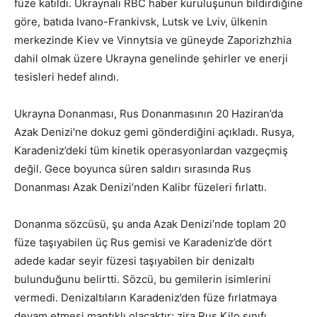
füze katıldı. Ukraynalı RBC haber kuruluşunun bildirdiğine
göre, batıda Ivano-Frankivsk, Lutsk ve Lviv, ülkenin
merkezinde Kiev ve Vinnytsia ve güneyde Zaporizhzhia
dahil olmak üzere Ukrayna genelinde şehirler ve enerji
tesisleri hedef alındı.
Ukrayna Donanması, Rus Donanmasının 20 Haziran’da
Azak Denizi’ne dokuz gemi gönderdiğini açıkladı. Rusya,
Karadeniz’deki tüm kinetik operasyonlardan vazgeçmiş
değil. Gece boyunca süren saldırı sırasında Rus
Donanması Azak Denizi’nden Kalibr füzeleri fırlattı.
Donanma sözcüsü, şu anda Azak Denizi’nde toplam 20
füze taşıyabilen üç Rus gemisi ve Karadeniz’de dört
adede kadar seyir füzesi taşıyabilen bir denizaltı
bulunduğunu belirtti. Sözcü, bu gemilerin isimlerini
vermedi. Denizaltıların Karadeniz’den füze fırlatmaya
devam etmesi mantıklı olacaktır; zira Rus Kilo sınıfı