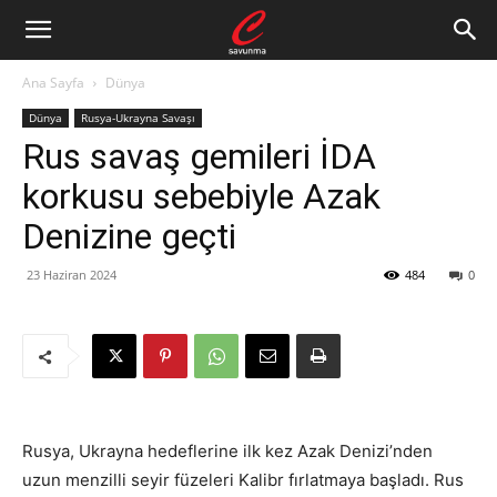
Ana Sayfa
Dünya
Dünya
Rusya-Ukrayna Savaşı
Rus savaş gemileri İDA
korkusu sebebiyle Azak
Denizine geçti
23 Haziran 2024
484
0
Rusya, Ukrayna hedeflerine ilk kez Azak Denizi’nden
uzun menzilli seyir füzeleri Kalibr fırlatmaya başladı. Rus