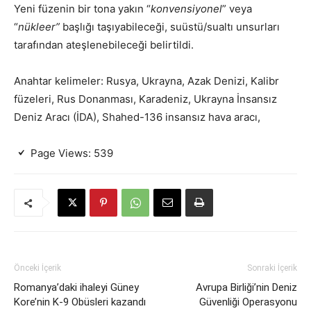
Yeni füzenin bir tona yakın “
konvensiyonel
” veya
“
nükleer”
başlığı taşıyabileceği, suüstü/sualtı unsurları
tarafından ateşlenebileceği belirtildi.
Anahtar kelimeler: Rusya, Ukrayna, Azak Denizi, Kalibr
füzeleri, Rus Donanması, Karadeniz, Ukrayna İnsansız
Deniz Aracı (İDA), Shahed-136 insansız hava aracı,
Page Views:
539
Önceki İçerik
Sonraki İçerik
Romanya’daki ihaleyi Güney
Avrupa Birliği’nin Deniz
Kore’nin K-9 Obüsleri kazandı
Güvenliği Operasyonu