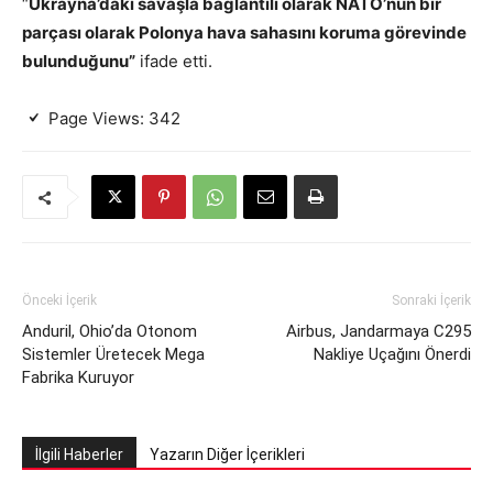
“
Ukrayna’daki savaşla bağlantılı olarak NATO’nun bir
parçası olarak Polonya hava sahasını koruma görevinde
bulunduğunu”
ifade etti.
Page Views:
342
Önceki İçerik
Sonraki İçerik
Anduril, Ohio’da Otonom
Airbus, Jandarmaya C295
Sistemler Üretecek Mega
Nakliye Uçağını Önerdi
Fabrika Kuruyor
İlgili Haberler
Yazarın Diğer İçerikleri