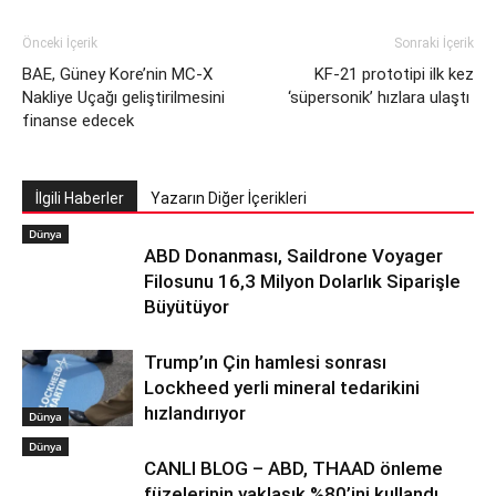
Önceki İçerik
Sonraki İçerik
BAE, Güney Kore’nin MC-X
KF-21 prototipi ilk kez
Nakliye Uçağı geliştirilmesini
‘süpersonik’ hızlara ulaştı
finanse edecek
İlgili Haberler
Yazarın Diğer İçerikleri
Dünya
ABD Donanması, Saildrone Voyager
Filosunu 16,3 Milyon Dolarlık Siparişle
Büyütüyor
Trump’ın Çin hamlesi sonrası
Lockheed yerli mineral tedarikini
hızlandırıyor
Dünya
Dünya
CANLI BLOG – ABD, THAAD önleme
füzelerinin yaklaşık %80’ini kullandı