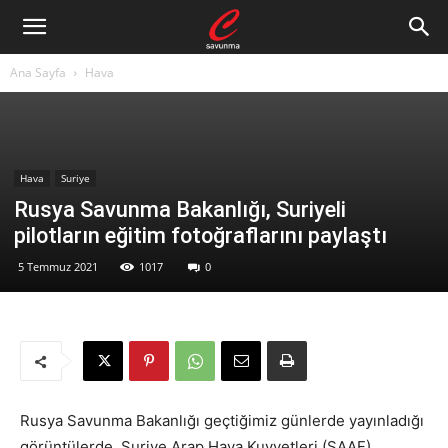
Ana Sayfa
Hava
Hava
Suriye
Rusya Savunma Bakanlığı, Suriyeli
pilotların eğitim fotoğraflarını paylaştı
5 Temmuz 2021
1017
0
Rusya Savunma Bakanlığı geçtiğimiz günlerde yayınladığı
görüntülerde, Suriye Arap Hava Kuvvetleri (SAAF)