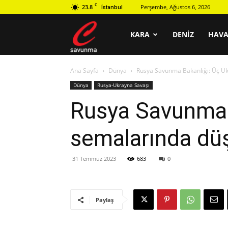
C
23.8
Perşembe, Ağustos 6, 2026
İstanbul
C
KARA
DENIZ
HAV
Ana Sayfa
Dünya
Rusya Savunma Bakanlığı: Üç U
savunma
Dünya
Rusya-Ukrayna Savaşı
Rusya Savunma 
semalarında dü
31 Temmuz 2023
683
0
Paylaş