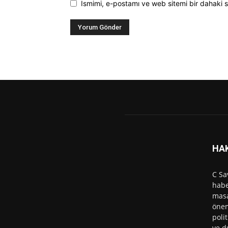
Ismimi, e-postamı ve web sitemi bir dahaki s
HA
C Sa
habe
masa
önem
polit
ve d