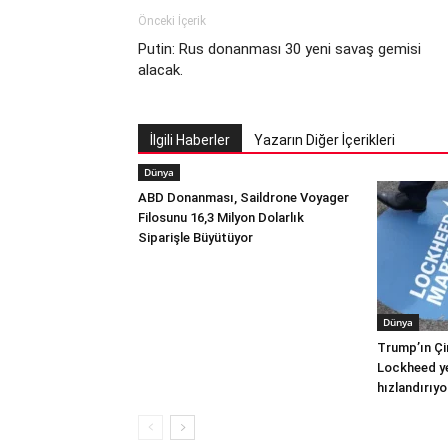
Önceki İçerik
Putin: Rus donanması 30 yeni savaş gemisi
alacak.
İlgili Haberler
Yazarın Diğer İçerikleri
Dünya
ABD Donanması, Saildrone Voyager
Filosunu 16,3 Milyon Dolarlık
Siparişle Büyütüyor
Dünya
Trump’ın Çi
Lockheed yer
hızlandırıyo