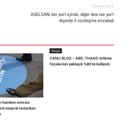
Sonraki İçerik
ASELSAN, biri yurt içinde, diğer ikisi ise yurt
dışında 3 sözleşme imzaladı
Dünya
CANLI BLOG – ABD, THAAD önleme
füzelerinin yaklaşık %80’ini kullandı
n hamlesi sonrası
li mineral tedarikini
r