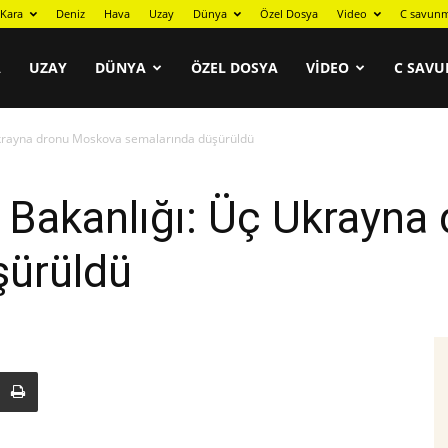
Kara
Deniz
Hava
Uzay
Dünya
Özel Dosya
Video
C savunm
A
UZAY
DÜNYA
ÖZEL DOSYA
VIDEO
C SAVU
krayna dronu Moskova semalarında düşürüldü
Bakanlığı: Üç Ukrayna
şürüldü