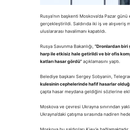
Rusya’nın başkenti Moskova’da Pazar günü er
gerçekleştirildi. Saldırıda iki iş ve alışveri
uluslararası havalimanı kapatıldı.
Rusya Savunma Bakanlığı,
“Dronlardan biri 
harp ile etkisiz hale getirildi ve bir ofis ko
katları hasar gördü”
açıklamasını yaptı.
Belediye başkanı Sergey Sobyanin, Telegra
kulesinin cephelerinde hafif hasarlar oldu
çapta hasar meydana geldiğini sözlerine ekl
Moskova ve çevresi Ukrayna sınırından yakla
Ukrayna’daki çatışma sırasında nadiren hedef 
Moskova bu saldırıları Kiev’e bağlamaktadır.