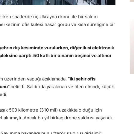
ken saatlerde üç Ukrayna dronu ile bir saldırı
ş merkezinin ofis kulesi hasar gördü ve kısa süreliğine bir
şehrin dış kesiminde vurulurken, diğer ikisi elektronik
mpleksine çarptı. 50 katlı bir binanın beşinci ve altıncı
m üzerinden yaptığı açıklamada,
“iki şehir ofis
ğunu”
belirtti. Saldırıda yaralanan ve ölen olmadı, küçük
edi.
şık 500 kilometre (310 mil) uzaklıkta olduğu için
alınmıştı. Ancak bu yıl birkaç drone saldırısı yaşandı.
 Savunma bakanlığı bunu “terör saldırısı girişimi”