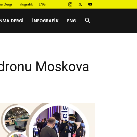
a Dergi
İnfografik
ENG
NMA DERGI
İNFOGRAFIK
ENG
 dronu Moskova