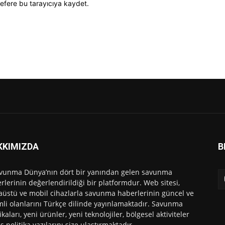
efere bu tarayıcıya kaydet.
KKIMIZDA
B
vunma Dünya’nın dört bir yanından gelen savunma
rlerinin değerlendirildiği bir platformdur. Web sitesi,
üstü ve mobil cihazlarla savunma haberlerinin güncel ve
li olanlarını Türkçe dilinde yayınlamaktadır. Savunma
ikaları, yeni ürünler, yeni teknolojiler, bölgesel aktiviteler
ış politika yazılarını size ulaştırmaktadır.