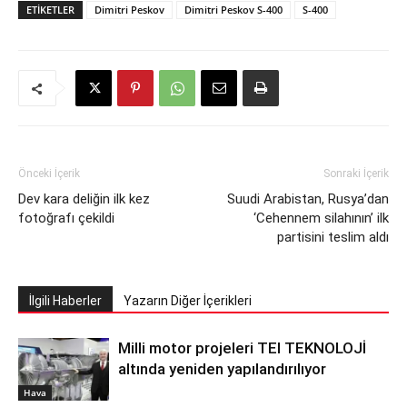
ETIKETLER
Dimitri Peskov
Dimitri Peskov S-400
S-400
Önceki İçerik
Sonraki İçerik
Dev kara deliğin ilk kez
Suudi Arabistan, Rusya’dan
fotoğrafı çekildi
‘Cehennem silahının’ ilk
partisini teslim aldı
İlgili Haberler
Yazarın Diğer İçerikleri
Milli motor projeleri TEI TEKNOLOJİ
altında yeniden yapılandırılıyor
Hava