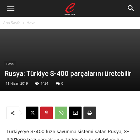
Ana Sayfa
Hava
Hava
Rusya: Türkiye S-400 parçalarını üretebilir
11 Nisan 2019
1424
0
Türkiye’ye S-400 füze savunma sistemi satan Rusya, S-
400’lerin bazı parçalarının Türkiye’de üretilebileceğini