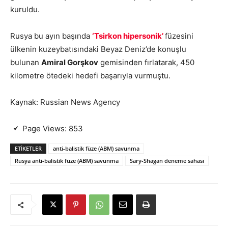
kuruldu.
Rusya bu ayın başında
‘Tsirkon hipersonik’
füzesini
ülkenin kuzeybatısındaki Beyaz Deniz’de konuşlu
bulunan
Amiral Gorşkov
gemisinden fırlatarak, 450
kilometre ötedeki hedefi başarıyla vurmuştu.
Kaynak: Russian News Agency
Page Views:
853
ETIKETLER
anti-balistik füze (ABM) savunma
Rusya anti-balistik füze (ABM) savunma
Sary-Shagan deneme sahası