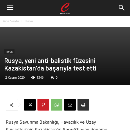
Ana Sayfa
Hava
Hava
Rusya, yeni anti-balistik füzesini
Kazakistan’da başarıyla test etti
2 Kasım 2020
1346
0
Rusya Savunma Bakanlığı, Havacılık ve Uzay
Kuvvetleri’nin Kazakistan’ın Sary-Shagan deneme