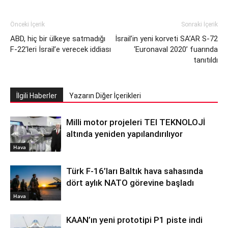
Önceki İçerik
Sonraki İçerik
ABD, hiç bir ülkeye satmadığı
İsrail’in yeni korveti SA’AR S-72
F-22’leri İsrail’e verecek iddiası
‘Euronaval 2020’ fuarında
tanıtıldı
İlgili Haberler
Yazarın Diğer İçerikleri
Milli motor projeleri TEI TEKNOLOJİ
altında yeniden yapılandırılıyor
Hava
Türk F-16’ları Baltık hava sahasında
dört aylık NATO görevine başladı
Hava
KAAN’ın yeni prototipi P1 piste indi