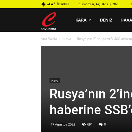
C
24.4
Cumartesi, Ağustos 8, 2026
K
İstanbul
C
KARA
DENIZ
HAV
Ana Sayfa
Hava
Rusya’nın 2’inci parti S-400 anl
savunma
Hava
Rusya’nın 2’i
haberine SSB
17 Ağustos 2022
691
0