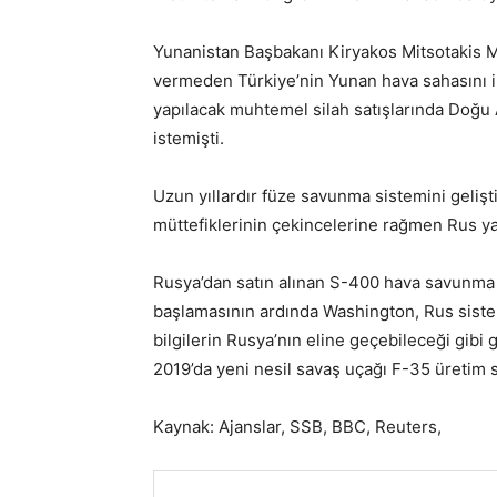
Yunanistan Başbakanı Kiryakos Mitsotakis M
vermeden Türkiye’nin Yunan hava sahasını ihl
yapılacak muhtemel silah satışlarında Doğ
istemişti.
Uzun yıllardır füze savunma sistemini geliş
müttefiklerinin çekincelerine rağmen Rus y
Rusya’dan satın alınan S-400 hava savunma s
başlamasının ardında Washington, Rus sistem
bilgilerin Rusya’nın eline geçebileceği gib
2019’da yeni nesil savaş uçağı F-35 üretim s
Kaynak: Ajanslar, SSB, BBC, Reuters,