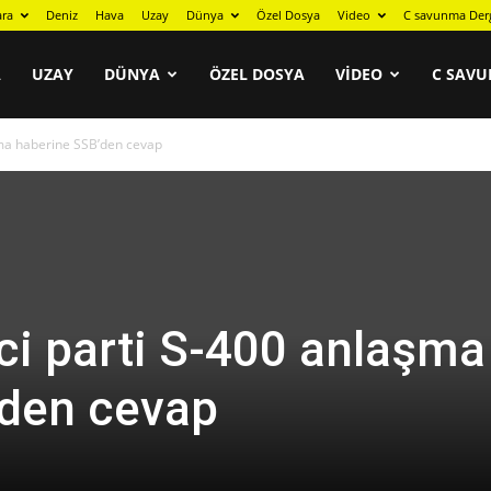
ara
Deniz
Hava
Uzay
Dünya
Özel Dosya
Video
C savunma Der
A
UZAY
DÜNYA
ÖZEL DOSYA
VIDEO
C SAVU
aşma haberine SSB’den cevap
nci parti S-400 anlaşma
’den cevap