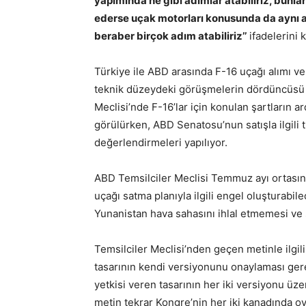
yapımında ne gibi adımlar atabiliriz, bunla
ederse uçak motorları konusunda da aynı ad
beraber birçok adım atabiliriz’’
ifadelerini k
Türkiye ile ABD arasında F-16 uçağı alımı ve
teknik düzeydeki görüşmelerin dördüncüsü W
Meclisi’nde F-16’lar için konulan şartların 
görülürken, ABD Senatosu’nun satışla ilgili 
değerlendirmeleri yapılıyor.
ABD Temsilciler Meclisi Temmuz ayı ortasın
uçağı satma planıyla ilgili engel oluşturabilec
Yunanistan hava sahasını ihlal etmemesi ve s
Temsilciler Meclisi’nden geçen metinle ilgi
tasarının kendi versiyonunu onaylaması ge
yetkisi veren tasarının her iki versiyonu üze
metin tekrar Kongre’nin her iki kanadında o