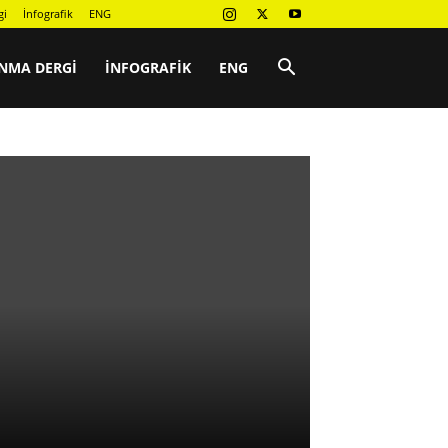
gi
İnfografik
ENG
NMA DERGI
İNFOGRAFIK
ENG