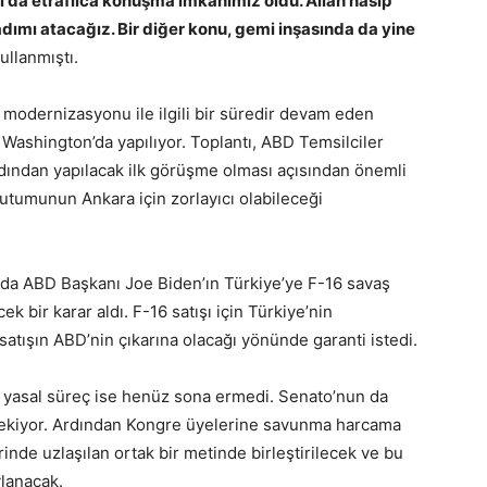
rı da etraflıca konuşma imkanımız oldu. Allah nasip
ımı atacağız. Bir diğer konu, gemi inşasında da yine
ullanmıştı.
 modernizasyonu ile ilgili bir süredir devam eden
ashington’da yapılıyor. Toplantı, ABD Temsilciler
ardından yapılacak ilk görüşme olması açısından önemli
tutumunun Ankara için zorlayıcı olabileceği
da ABD Başkanı Joe Biden’ın Türkiye’ye F-16 savaş
ek bir karar aldı. F-16 satışı için Türkiye’nin
atışın ABD’nin çıkarına olacağı yönünde garanti istedi.
li yasal süreç ise henüz sona ermedi. Senato’nun da
rekiyor. Ardından Kongre üyelerine savunma harcama
rinde uzlaşılan ortak bir metinde birleştirilecek ve bu
ylanacak.