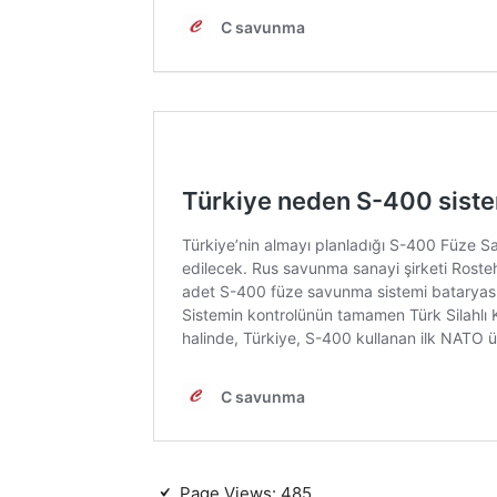
Page Views:
485