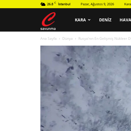
C
26.8
Pazar, Ağustos 9, 2026
Kara
İstanbul
C
KARA
DENIZ
HAV
Ana Sayfa
Dünya
Rusya’nın En Gelişmiş Nükleer D
savunma