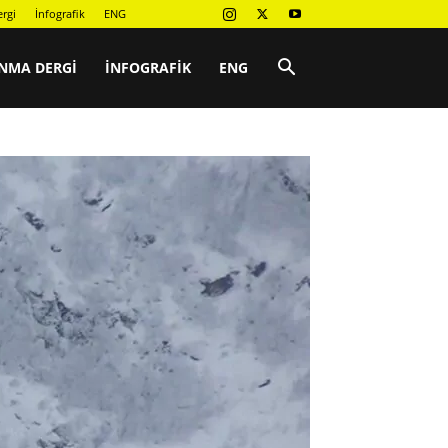
rgi
İnfografik
ENG
NMA DERGI
İNFOGRAFIK
ENG