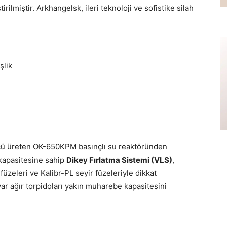
lmiştir. Arkhangelsk, ileri teknoloji ve sofistike silah
şlik
ücü üreten OK-650KPM basınçlı su reaktöründen
 kapasitesine sahip
Dikey Fırlatma Sistemi (VLS)
,
üzeleri ve Kalibr-PL seyir füzeleriyle dikkat
yar ağır torpidoları yakın muharebe kapasitesini