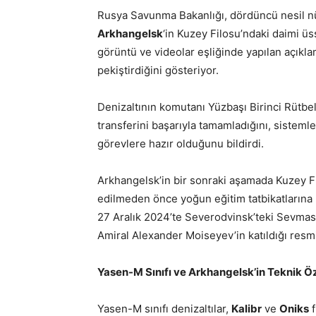
Rusya Savunma Bakanlığı, dördüncü nesil nükl
Arkhangelsk
‘in Kuzey Filosu’ndaki daimi ü
görüntü ve videolar eşliğinde yapılan açıkla
pekiştirdiğini gösteriyor.
Denizaltının komutanı Yüzbaşı Birinci Rütbe
transferini başarıyla tamamladığını, sisteml
görevlere hazır olduğunu bildirdi.
Arkhangelsk’in bir sonraki aşamada Kuzey Fi
edilmeden önce yoğun eğitim tatbikatlarına 
27 Aralık 2024’te Severodvinsk’teki Sevma
Amiral Alexander Moiseyev’in katıldığı resm
Yasen-M Sınıfı ve Arkhangelsk’in Teknik Öze
Yasen-M sınıfı denizaltılar,
Kalibr
ve
Oniks
f