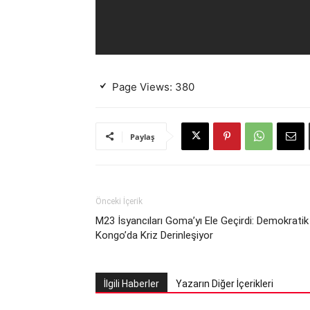
Page Views:
380
Paylaş
Önceki İçerik
M23 İsyancıları Goma’yı Ele Geçirdi: Demokratik
Kongo’da Kriz Derinleşiyor
İlgili Haberler
Yazarın Diğer İçerikleri