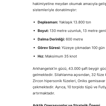
hakimiyetine meydan okumak amacıyla geliştiri
sistemleriyle donatılmıştır:
Deplasman:
Yaklaşık 13.800 ton
Boyut:
130 metre uzunluk, 13 metre geni
Dalma Derinliği:
600 metre
Görev Süresi:
Yüzeye çıkmadan 100 gün
Hız:
Maksimum 35 knot
Arkhangelsk’in gücü, 43.000 şaft beygir g
gelmektedir. Silahlanma açısından, 32 füze
Zircon hipersonik füzeleri, Oniks gemisavar f
çekmektedir. Ayrıca, 10 torpido tüpü ve Futl
artırmaktadır.
Arktik Operasyonlar ve Stratejik Önemi