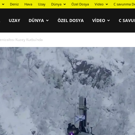
Deniz
Hava
Uzay
Dünya
Özel Dosya
Video
C savunma De
A
UZAY
DÜNYA
ÖZEL DOSYA
VIDEO
C SAVU
enizaltısı Kuzey Kutbu’nda