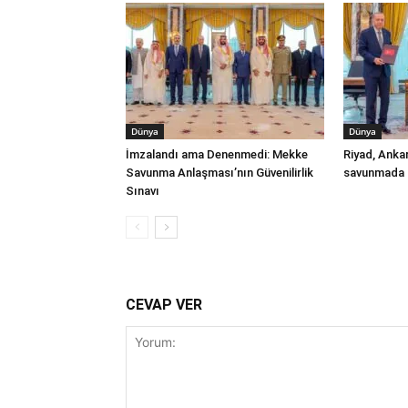
Dünya
Dünya
İmzalandı ama Denenmedi: Mekke
Riyad, Anka
Savunma Anlaşması’nın Güvenilirlik
savunmada t
Sınavı
CEVAP VER