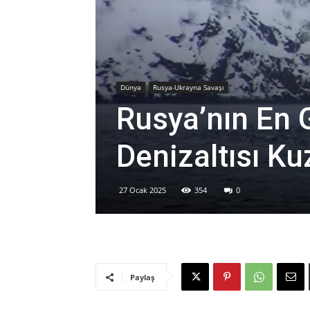
Dünya
Rusya-Ukrayna Savaşı
Rusya’nın En 
Denizaltısı K
27 Ocak 2025
354
0
Paylaş