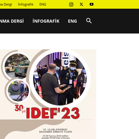
a Dergi
İnfografik
ENG
NMA DERGI
İNFOGRAFIK
ENG