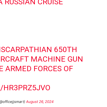
A RUSSIAN CRUISE
NSCARPATHIAN 650TH
IRCRAFT MACHINE GUN
E ARMED FORCES OF
M/HR3PRZ5JVO
@officejjsmart)
August 26, 2024