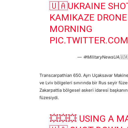
🇺🇦UKRAINE SHO
KAMIKAZE DRONE 
MORNING
PIC.TWITTER.CO
— 🪖MilitaryNewsUA🇺🇦 
Transcarpathian 650. Ayrı Uçaksavar Makinel
ve Lviv bölgeleri sınırında bir Rus seyir füze
Zakarpattia bölgesel askeri idaresi başkanın
füzesiydi.
💥💥💥 USING A M