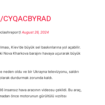
M/CYQACBYRAD
clashreport)
August 26, 2024
lması, Kiev’de büyük sel baskınlarına yol açabilir.
ki Nova Kharkova barajını havaya uçurarak büyük
rine neden oldu ve bir Ukrayna televizyonu, saldırı
ci olarak durdurmak zorunda kaldı.
6 insansız hava aracının videosu çekildi. Bu araç,
madan önce motorunun gürültülü vızıltısı