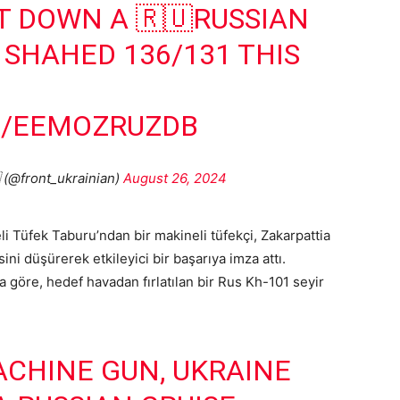
T DOWN A 🇷🇺RUSSIAN
SHAHED 136/131 THIS
M/EEMOZRUZDB
(@front_ukrainian)
August 26, 2024
i Tüfek Taburu’ndan bir makineli tüfekçi, Zakarpattia
sini düşürerek etkileyici bir başarıya imza attı.
a göre, hedef havadan fırlatılan bir Rus Kh-101 seyir
ACHINE GUN, UKRAINE