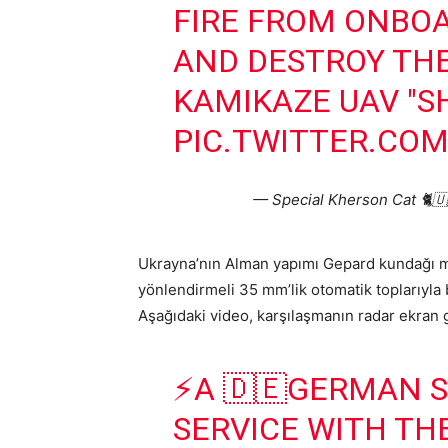
FIRE FROM ONBO
AND DESTROY THE
KAMIKAZE UAV "S
PIC.TWITTER.CO
— Special Kherson Cat 🐈🇺
Ukrayna’nın Alman yapımı Gepard kundağı mo
yönlendirmeli 35 mm’lik otomatik toplarıyla
Aşağıdaki video, karşılaşmanın radar ekran
⚡️A 🇩🇪GERMAN 
SERVICE WITH TH