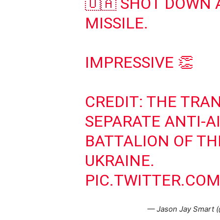
🇺🇦 SHOT DOWN 
MISSILE.
IMPRESSIVE 👏
CREDIT: THE TRA
SEPARATE ANTI-A
BATTALION OF TH
UKRAINE.
PIC.TWITTER.CO
— Jason Jay Smart (