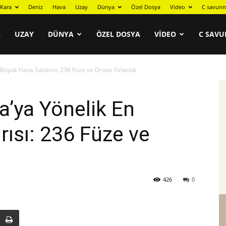
Kara
Deniz
Hava
Uzay
Dünya
Özel Dosya
Video
C savunm
A
UZAY
DÜNYA
ÖZEL DOSYA
VIDEO
C SAVU
Büyük Hava Saldırısı: 236 Füze ve Drone Fırlatıldı
a’ya Yönelik En
rısı: 236 Füze ve
426
0