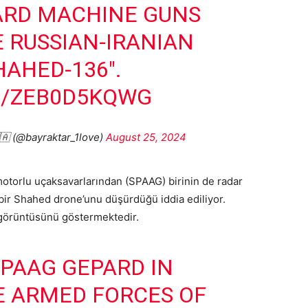
ARD MACHINE GUNS
 RUSSIAN-IRANIAN
HAHED-136".
M/ZEB0D5KQWG
🇦 (@bayraktar_1love)
August 25, 2024
torlu uçaksavarlarından (SPAAG) birinin de radar
 bir Shahed drone’unu düşürdüğü iddia ediliyor.
 görüntüsünü göstermektedir.
SPAAG GEPARD IN
E ARMED FORCES OF