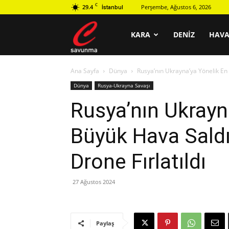
C
29.4
Perşembe, Ağustos 6, 2026
İstanbul
C
KARA
DENIZ
HAV
Ana Sayfa
Dünya
Rusya’nın Ukrayna’ya Yönelik En 
savunma
Dünya
Rusya-Ukrayna Savaşı
Rusya’nın Ukrayn
Büyük Hava Saldı
Drone Fırlatıldı
27 Ağustos 2024
Paylaş