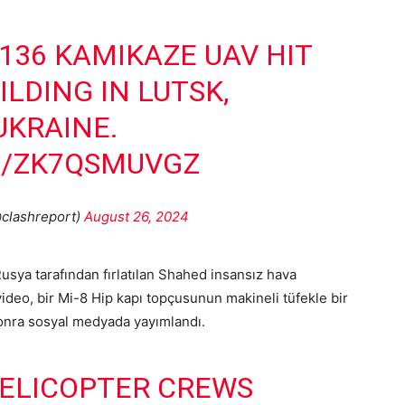
136 KAMIKAZE UAV HIT
ILDING IN LUTSK,
KRAINE.
M/ZK7QSMUVGZ
clashreport)
August 26, 2024
usya tarafından fırlatılan Shahed insansız hava
video, bir Mi-8 Hip kapı topçusunun makineli tüfekle bir
onra sosyal medyada yayımlandı.
HELICOPTER CREWS