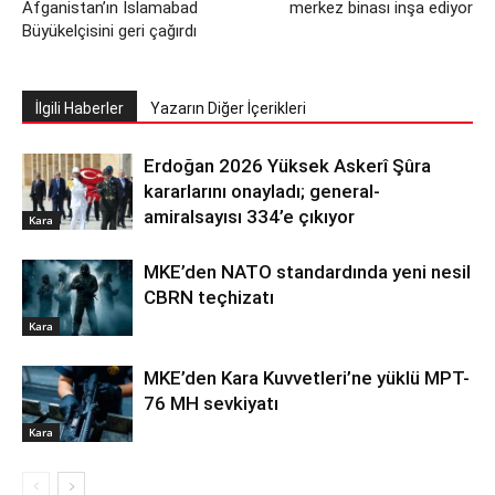
Afganistan’ın İslamabad
merkez binası inşa ediyor
Büyükelçisini geri çağırdı
İlgili Haberler
Yazarın Diğer İçerikleri
Erdoğan 2026 Yüksek Askerî Şûra
kararlarını onayladı; general-
amiralsayısı 334’e çıkıyor
Kara
MKE’den NATO standardında yeni nesil
CBRN teçhizatı
Kara
MKE’den Kara Kuvvetleri’ne yüklü MPT-
76 MH sevkiyatı
Kara