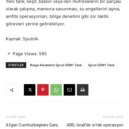
Yeni tank, keşif, baskın veya ileri müfrezelerin bir parçası
olarak çalışma, manevra savunması, su engellerini aşma,
amfibi operasyonları, bölge denetimi gibi zor taktik
görevleri yerine getirebiliyor.
Kaynak: Sputnik
Page Views:
595
ETIKETLER
Rusya Karadeniz Sprut-SDM1 Tank
Sprut-SDM1 Tank
Önceki İçerik
Sonraki İçerik
Afgan Cumhurbaşkanı Gani,
ABD, İsrail’de ortak operasyon