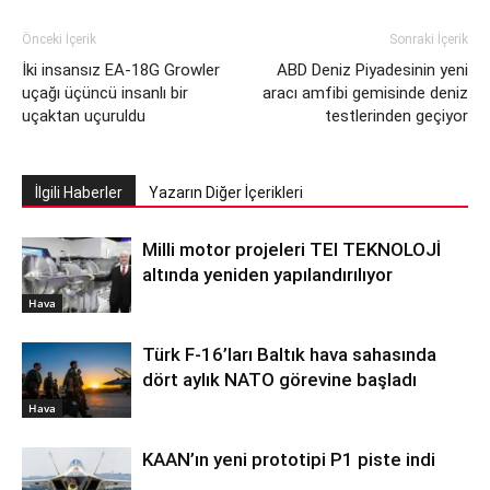
Önceki İçerik
Sonraki İçerik
İki insansız EA-18G Growler
ABD Deniz Piyadesinin yeni
uçağı üçüncü insanlı bir
aracı amfibi gemisinde deniz
uçaktan uçuruldu
testlerinden geçiyor
İlgili Haberler
Yazarın Diğer İçerikleri
Milli motor projeleri TEI TEKNOLOJİ
altında yeniden yapılandırılıyor
Hava
Türk F-16’ları Baltık hava sahasında
dört aylık NATO görevine başladı
Hava
KAAN’ın yeni prototipi P1 piste indi