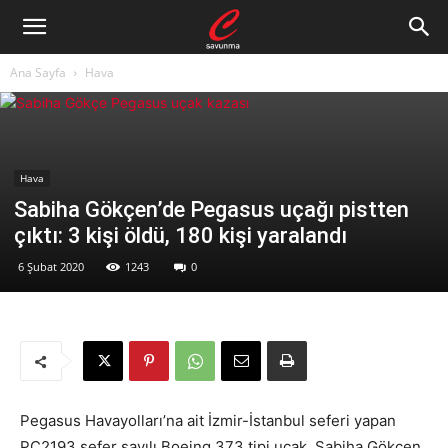
Ana Sayfa
Hava
Hava
Sabiha Gökçen’de Pegasus uçağı pistten
çıktı: 3 kişi öldü, 180 kişi yaralandı
6 Şubat 2020
1243
0
Pegasus Havayolları’na ait İzmir-İstanbul seferi yapan
PC2193 sefer sayılı Boeing 373 tipi uçak, Sabiha Gökçen