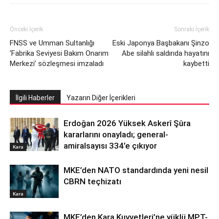
Önceki İçerik
Sonraki İçerik
FNSS ve Umman Sultanlığı
Eski Japonya Başbakanı Şinzo
‘Fabrika Seviyesi Bakım Onarım
Abe silahlı saldırıda hayatını
Merkezi’ sözleşmesi imzaladı
kaybetti
İlgili Haberler
Yazarın Diğer İçerikleri
Erdoğan 2026 Yüksek Askerî Şûra
kararlarını onayladı; general-
amiralsayısı 334’e çıkıyor
Kara
MKE’den NATO standardında yeni nesil
CBRN teçhizatı
Kara
MKE’den Kara Kuvvetleri’ne yüklü MPT-