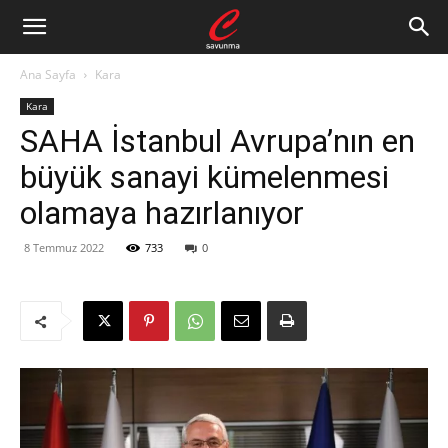
Ana Sayfa
Kara
Kara
SAHA İstanbul Avrupa’nın en
büyük sanayi kümelenmesi
olamaya hazırlanıyor
8 Temmuz 2022
733
0