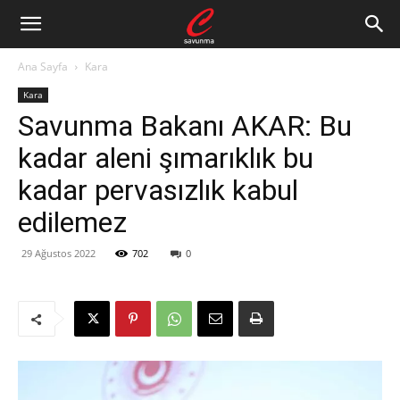
Ana Sayfa
Kara
Kara
Savunma Bakanı AKAR: Bu
kadar aleni şımarıklık bu
kadar pervasızlık kabul
edilemez
29 Ağustos 2022
702
0