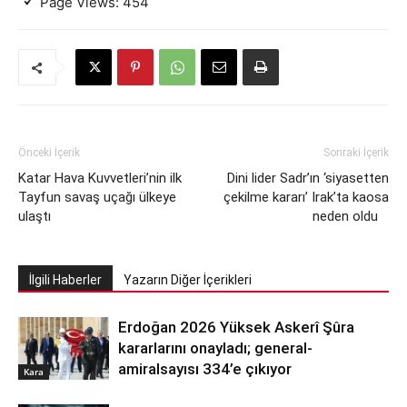
Page Views:
454
Önceki İçerik
Sonraki İçerik
Katar Hava Kuvvetleri’nin ilk
Dini lider Sadr’ın ‘siyasetten
Tayfun savaş uçağı ülkeye
çekilme kararı’ Irak’ta kaosa
ulaştı
neden oldu
İlgili Haberler
Yazarın Diğer İçerikleri
Erdoğan 2026 Yüksek Askerî Şûra
kararlarını onayladı; general-
amiralsayısı 334’e çıkıyor
Kara