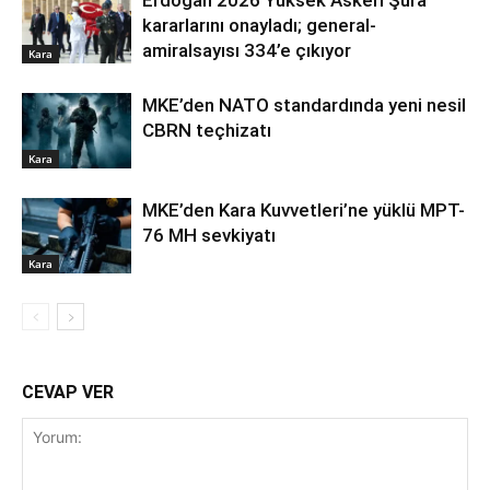
Erdoğan 2026 Yüksek Askerî Şûra
kararlarını onayladı; general-
amiralsayısı 334’e çıkıyor
Kara
MKE’den NATO standardında yeni nesil
CBRN teçhizatı
Kara
MKE’den Kara Kuvvetleri’ne yüklü MPT-
76 MH sevkiyatı
Kara
CEVAP VER