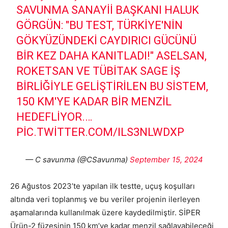
SAVUNMA SANAYII BAŞKANI HALUK
GÖRGÜN: "BU TEST, TÜRKIYE'NIN
GÖKYÜZÜNDEKI CAYDIRICI GÜCÜNÜ
BIR KEZ DAHA KANITLADI!" ASELSAN,
ROKETSAN VE TÜBİTAK SAGE IŞ
BIRLIĞIYLE GELIŞTIRILEN BU SISTEM,
150 KM'YE KADAR BIR MENZIL
HEDEFLIYOR.…
PIC.TWITTER.COM/ILS3NLWDXP
— C savunma (@CSavunma)
September 15, 2024
26 Ağustos 2023’te yapılan ilk testte, uçuş koşulları
altında veri toplanmış ve bu veriler projenin ilerleyen
aşamalarında kullanılmak üzere kaydedilmiştir. SİPER
Ürün-2 füzesinin 150 km’ye kadar menzil sağlayabileceği