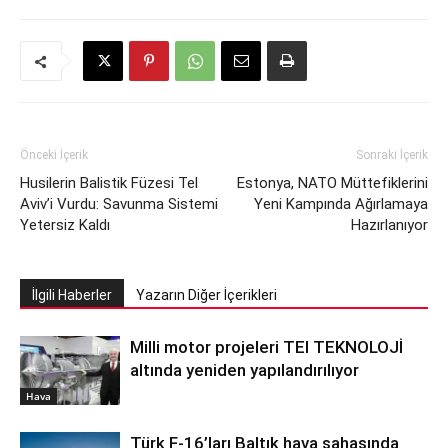
Önceki İçerik
Sonraki İçerik
Husilerin Balistik Füzesi Tel
Estonya, NATO Müttefiklerini
Aviv’i Vurdu: Savunma Sistemi
Yeni Kampında Ağırlamaya
Yetersiz Kaldı
Hazırlanıyor
İlgili Haberler
Yazarın Diğer İçerikleri
Milli motor projeleri TEI TEKNOLOJİ
altında yeniden yapılandırılıyor
Hava
Türk F-16’ları Baltık hava sahasında