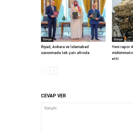
Dünya
Dünya
Riyad, Ankara ve İslamabad
Yeni rapor 
savunmada tek çatı altında
mühimmatınd
etti
CEVAP VER