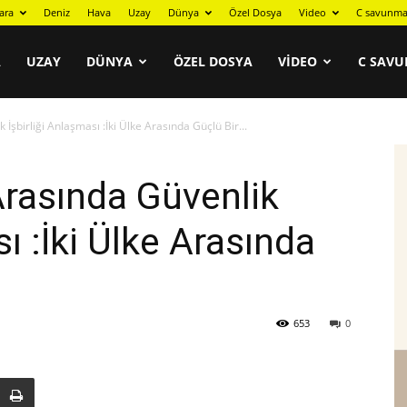
ara
Deniz
Hava
Uzay
Dünya
Özel Dosya
Video
C savunma
A
UZAY
DÜNYA
ÖZEL DOSYA
VIDEO
C SAVU
İşbirliği Anlaşması :İki Ülke Arasında Güçlü Bir...
Arasında Güvenlik
sı :İki Ülke Arasında
653
0