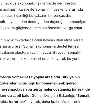
omatik ve ekonomik ilişkilerini de derinleştirdi.
n açılması, Kahire ile Somali’nin başkenti arasında
 ticari işbirliği bu çabanın bir parçasıdır.
redir devam eden desteğinden duyduğu memnuniyeti
ilişkilerin güçlendirilmesinin önemine vurgu yaptı.
en büyük miktarlarda canlı hayvan ithal etme kararı
rlerini artırarak Somali ekonomisini desteklemesi
fazlasını oluşturan canlı hayvan ihracatı, Somalili
urarak ve kırsal ekonomileri destekleyerek bu yeni
zamanda
Somali ile Etiyopya arasında Türkiye’nin
akerelerin durduğu bir döneme denk geliyor.
altmayı amaçlayan bu görüşmeler çözümsüz bir şekilde
larında sabit kaldı.
Somali Dışişleri Bakanlığı,
“Somali,
akta kararlıdır
” diyerek, daha fazla müzakerenin