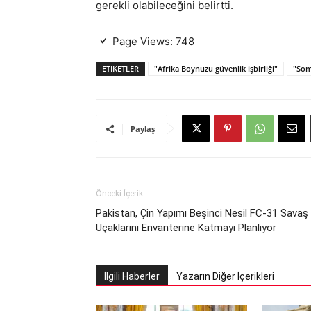
gerekli olabileceğini belirtti.
Page Views:
748
ETIKETLER
"Afrika Boynuzu güvenlik işbirliği"
"Som
Paylaş
Önceki İçerik
Pakistan, Çin Yapımı Beşinci Nesil FC-31 Savaş
Uçaklarını Envanterine Katmayı Planlıyor
İlgili Haberler
Yazarın Diğer İçerikleri