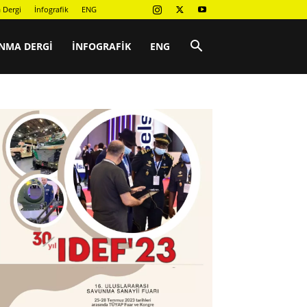
 Dergi
İnfografik
ENG
NMA DERGI
İNFOGRAFIK
ENG