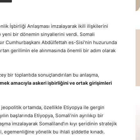
k İşbirliği Anlaşması imzalayarak ikili ilişkilerini
 yeni bir dönemin sinyallerini verdi. Somali
r Cumhurbaşkanı Abdülfettah es-Sisi’nin huzurunda
tan gerilimin ele alınmasında önemli bir adım olarak
zey bir toplantıda sonuçlandırılan bu anlaşma,
k amacıyla askeri işbirliğini ve ortak girişimleri
eopolitik ortamda, özellikle Etiyopya ile gergin
ılın başlarında Etiyopya, Somali’nin ayrılıkçı bir
laşma imzalayarak Somaliland’ın kıyı şeridinin stratejik
, egemenliğine yönelik bu ihlali şiddetle kınadı.