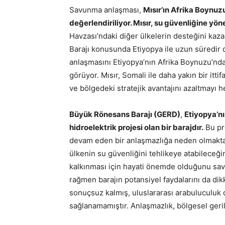
Savunma anlaşması,
Mısır’ın Afrika Boynuzu
değerlendiriliyor. Mısır, su güvenliğine yö
Havzası’ndaki diğer ülkelerin desteğini kaz
Barajı konusunda Etiyopya ile uzun süredir
anlaşmasını Etiyopya’nın Afrika Boynuzu’ndak
görüyor. Mısır, Somali ile daha yakın bir itti
ve bölgedeki stratejik avantajını azaltmayı he
Büyük Rönesans Barajı (GERD)
,
Etiyopya’nı
hidroelektrik projesi olan bir barajdır.
Bu pro
devam eden bir anlaşmazlığa neden olmaktadı
ülkenin su güvenliğini tehlikeye atabileceğ
kalkınması için hayati önemde olduğunu sav
rağmen barajın potansiyel faydalarını da dik
sonuçsuz kalmış, uluslararası arabuluculuk ç
sağlanamamıştır. Anlaşmazlık, bölgesel geri