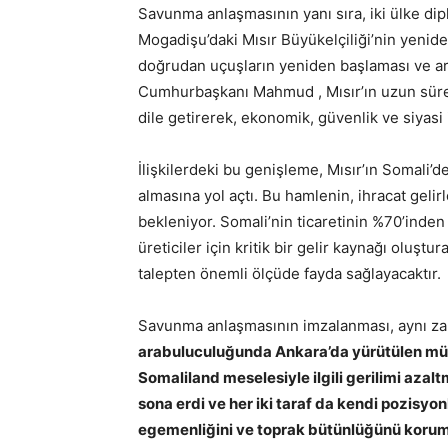
Savunma anlaşmasının yanı sıra, iki ülke dipl
Mogadişu’daki Mısır Büyükelçiliği’nin yenide
doğrudan uçuşların yeniden başlaması ve artan
Cumhurbaşkanı Mahmud , Mısır’ın uzun sü
dile getirerek, ekonomik, güvenlik ve siyasi 
İlişkilerdeki bu genişleme, Mısır’ın Somali’d
almasına yol açtı. Bu hamlenin, ihracat geli
bekleniyor. Somali’nin ticaretinin %70’inden 
üreticiler için kritik bir gelir kaynağı oluşt
talepten önemli ölçüde fayda sağlayacaktır.
Savunma anlaşmasının imzalanması, aynı 
arabuluculuğunda Ankara’da yürütülen müz
Somaliland meselesiyle ilgili gerilimi az
sona erdi ve her iki taraf da kendi pozisyon
egemenliğini ve toprak bütünlüğünü korum