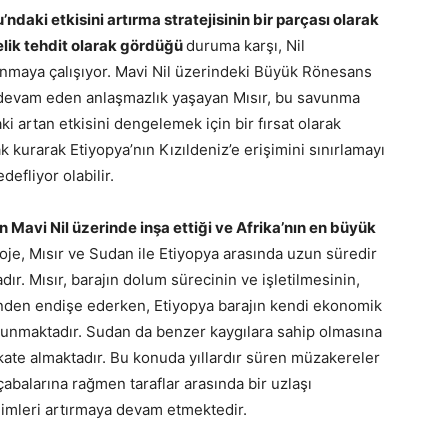
’ndaki etkisini artırma stratejisinin bir parçası olarak
nelik tehdit olarak gördüğü
duruma karşı, Nil
anmaya çalışıyor. Mavi Nil üzerindeki Büyük Rönesans
 devam eden anlaşmazlık yaşayan Mısır, bu savunma
i artan etkisini dengelemek için bir fırsat olarak
fak kurarak Etiyopya’nın Kızıldeniz’e erişimini sınırlamayı
defliyor olabilir.
n Mavi Nil üzerinde inşa ettiği ve Afrika’nın en büyük
je, Mısır ve Sudan ile Etiyopya arasında uzun süredir
r. Mısır, barajın dolum sürecinin ve işletilmesinin,
inden endişe ederken, Etiyopya barajın kendi ekonomik
unmaktadır. Sudan da benzer kaygılara sahip olmasına
kate almaktadır. Bu konuda yıllardır süren müzakereler
abalarına rağmen taraflar arasında bir uzlaşı
limleri artırmaya devam etmektedir.