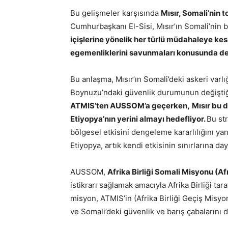
Bu gelişmeler karşısında
Mısır, Somali’nin 
Cumhurbaşkanı El-Sisi, Mısır’ın Somali’nin bi
içişlerine yönelik her türlü müdahaleye kes
egemenliklerini savunmaları konusunda de
Bu anlaşma, Mısır’ın Somali’deki askeri varlı
Boynuzu’ndaki güvenlik durumunun değiştiğ
ATMIS’ten AUSSOM’a geçerken,
Mısır bu 
Etiyopya’nın yerini almayı hedefliyor.
Bu str
bölgesel etkisini dengeleme kararlılığını yan
Etiyopya, artık kendi etkisinin sınırlarına d
AUSSOM,
Afrika Birliği Somali Misyonu (A
istikrarı sağlamak amacıyla Afrika Birliği ta
misyon, ATMIS’in (Afrika Birliği Geçiş Misy
ve Somali’deki güvenlik ve barış çabalarını