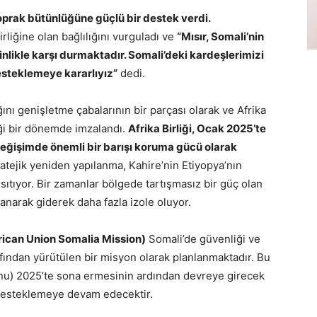
toprak bütünlüğüne güçlü bir destek verdi.
rliğine olan bağlılığını vurguladı ve
“Mısır, Somali’nin
inlikle karşı durmaktadır. Somali’deki kardeşlerimizi
steklemeye kararlıyız”
dedi.
ğını genişletme çabalarının bir parçası olarak ve Afrika
i bir dönemde imzalandı.
Afrika Birliği, Ocak 2025’te
değişimde önemli bir barışı koruma gücü olarak
atejik yeniden yapılanma, Kahire’nin Etiyopya’nın
sıtıyor. Bir zamanlar bölgede tartışmasız bir güç olan
ayanarak giderek daha fazla izole oluyor.
frican Union Somalia Mission)
Somali’de güvenliği ve
rafından yürütülen bir misyon olarak planlanmaktadır. Bu
onu) 2025’te sona ermesinin ardından devreye girecek
 desteklemeye devam edecektir.