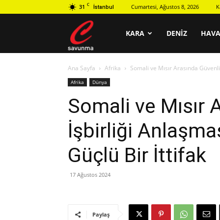
C
31
Cumartesi, Ağustos 8, 2026
K
İstanbul
C
KARA
DENIZ
HAV
Ana Sayfa
Afrika
Somali ve Mısır Arasında Güvenlik 
savunma
Afrika
Dünya
Somali ve Mısır 
İşbirliği Anlaşma
Güçlü Bir İttifak
17 Ağustos 2024
Paylaş