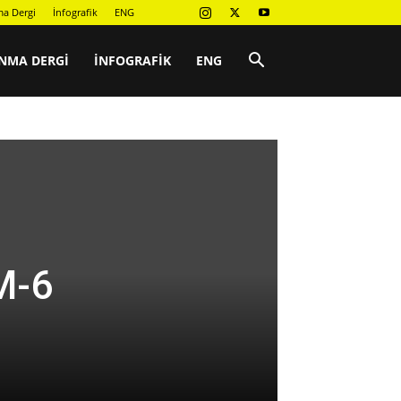
a Dergi
İnfografik
ENG
NMA DERGI
İNFOGRAFIK
ENG
M-6