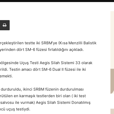
kleştirilen testte iki SRBM’ye (Kısa Menzilli Balistik
inden dört SM-6 füzesi fırlatıldığını açıkladı.
bölgesinde Uçuş Testi Aegis Silah Sistemi 33 olarak
ldi. Testin amacı dört SM-6 Dual II füzesi ile iki
lemekti.
a durduruldu, ikinci SRBM füzenin durdurulması
ütülen en karmaşık testlerden biri olan ( iki test
 salvosu ile vurmak) Aegis Silah Sistemi Donatılmış
cü uçuş testiydi.