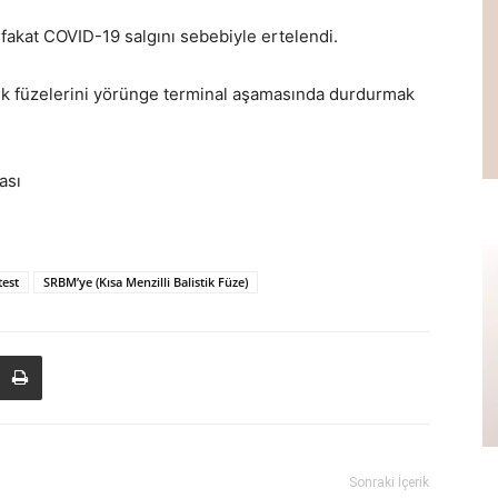
 fakat COVID-19 salgını sebebiyle ertelendi.
stik füzelerini yörünge terminal aşamasında durdurmak
ası
test
SRBM’ye (Kısa Menzilli Balistik Füze)
Sonraki İçerik