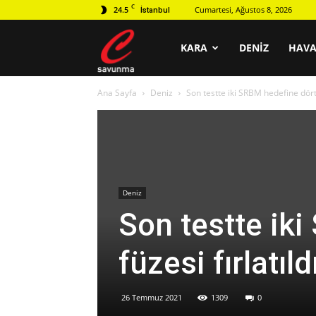
C
24.5
Cumartesi, Ağustos 8, 2026
İstanbul
C
KARA
DENIZ
HAV
Ana Sayfa
Deniz
Son testte iki SRBM hedefine dört 
savunma
Deniz
Son testte ik
füzesi fırlatıld
26 Temmuz 2021
1309
0