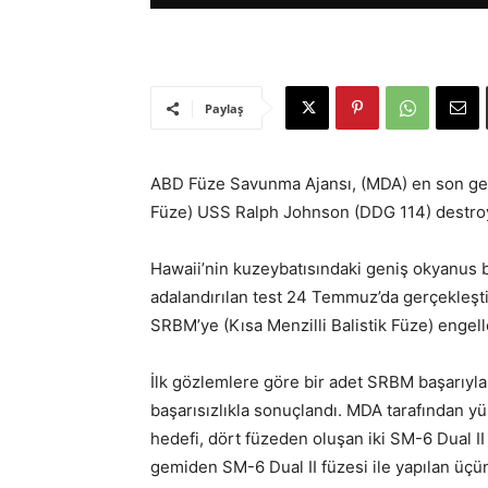
Paylaş
ABD Füze Savunma Ajansı, (MDA) en son gerçe
Füze) USS Ralph Johnson (DDG 114) destroyer
Hawaii’nin kuzeybatısındaki geniş okyanus 
adalandırılan test 24 Temmuz’da gerçekleştiri
SRBM’ye (Kısa Menzilli Balistik Füze) engel
İlk gözlemlere göre bir adet SRBM başarıyl
başarısızlıkla sonuçlandı. MDA tarafından yür
hedefi, dört füzeden oluşan iki SM-6 Dual II
gemiden SM-6 Dual II füzesi ile yapılan üçün