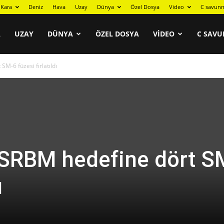
Kara
Deniz
Hava
Uzay
Dünya
Özel Dosya
Video
C savunm
A
UZAY
DÜNYA
ÖZEL DOSYA
VIDEO
C SAVU
SM-6 füzesi fırlatıldı
i SRBM hedefine dört S
ı