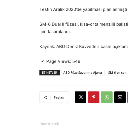
Testin Aralık 2020’de yapılması planlanmıştı
SM-6 Dual II füzesi, kısa-orta menzilli bali
için tasaralandı.
Kaynak: ABD Deniz Kuvvetleri basın açıklam
Page Views:
549
ETIKETLER
ABD Füze Savunma Ajansı
SM-6 en son 
Paylaş
Önceki İçerik