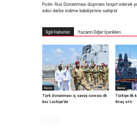
Putin: Rus Donanması düşmanı tespit ederek y
edici darbe indime kabiliyetine sahiptir
İlgili Haberler
Yazarın Diğer İçerikleri
Deniz
Deniz
Türk donanması iç savaş sonrası ilk
Türkiye ilk
kez Lazkiye’de
ihraç etti