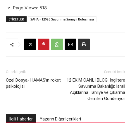
Page Views:
518
ETIKETLER
SAHA – EDGE Savunma Sanayii Buluşması
Önceki İçerik
Sonraki İçerik
Özel Dosya- HAMAS’ın roket
12 EKİM CANLI BLOG: İngiltere
psikolojisi
Savunma Bakanlığı: İsrail
Açıklarına Tahliye ve Çıkarma
Gemileri Gönderiyor
İlgili Haberler
Yazarın Diğer İçerikleri