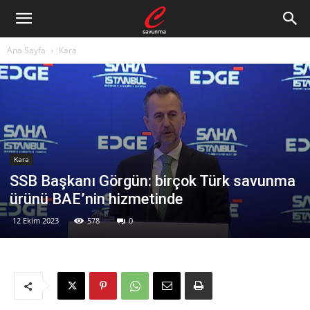
Ana Sayfa
Kara
Kara
SSB Başkanı Görgün: birçok Türk savunma
ürünü BAE’nin hizmetinde
12 Ekim 2023
578
0