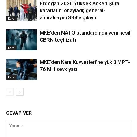
Erdoğan 2026 Yüksek Askerî Şûra
kararlarını onayladı; general-
amiralsayısı 334’e çıkıyor
Kara
MKE’den NATO standardında yeni nesil
CBRN teçhizatı
Kara
MKE’den Kara Kuvvetleri’ne yüklü MPT-
76 MH sevkiyatı
Kara
CEVAP VER