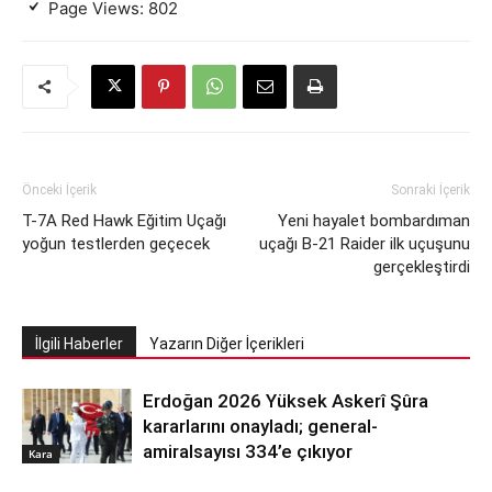
Page Views:
802
Önceki İçerik
Sonraki İçerik
T-7A Red Hawk Eğitim Uçağı
Yeni hayalet bombardıman
yoğun testlerden geçecek
uçağı B-21 Raider ilk uçuşunu
gerçekleştirdi
İlgili Haberler
Yazarın Diğer İçerikleri
Erdoğan 2026 Yüksek Askerî Şûra
kararlarını onayladı; general-
amiralsayısı 334’e çıkıyor
Kara