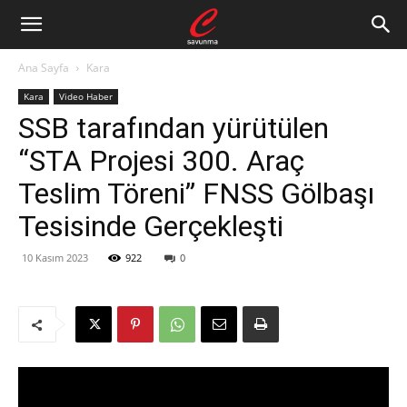
Ana Sayfa
Kara
Kara
Video Haber
SSB tarafından yürütülen
“STA Projesi 300. Araç
Teslim Töreni” FNSS Gölbaşı
Tesisinde Gerçekleşti
10 Kasım 2023
922
0