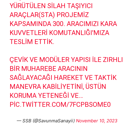
YÜRÜTÜLEN SILAH TAŞIYICI
ARAÇLAR(STA) PROJEMIZ
KAPSAMINDA 300. ARACIMIZI KARA
KUVVETLERI KOMUTANLIĞI'MIZA
TESLIM ETTIK.
ÇEVIK VE MODÜLER YAPISI ILE ZIRHLI
BIR MUHAREBE ARACININ
SAĞLAYACAĞI HAREKET VE TAKTIK
MANEVRA KABILIYETINI, ÜSTÜN
KORUMA YETENEĞI VE…
PIC.TWITTER.COM/7FCPBSOME0
— SSB (@SavunmaSanayii)
November 10, 2023