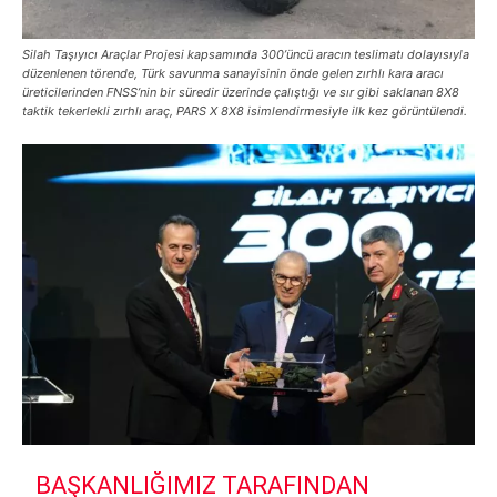
Silah Taşıyıcı Araçlar Projesi kapsamında 300’üncü aracın teslimatı dolayısıyla
düzenlenen törende, Türk savunma sanayisinin önde gelen zırhlı kara aracı
üreticilerinden FNSS’nin bir süredir üzerinde çalıştığı ve sır gibi saklanan 8X8
taktik tekerlekli zırhlı araç, PARS X 8X8 isimlendirmesiyle ilk kez görüntülendi.
BAŞKANLIĞIMIZ TARAFINDAN