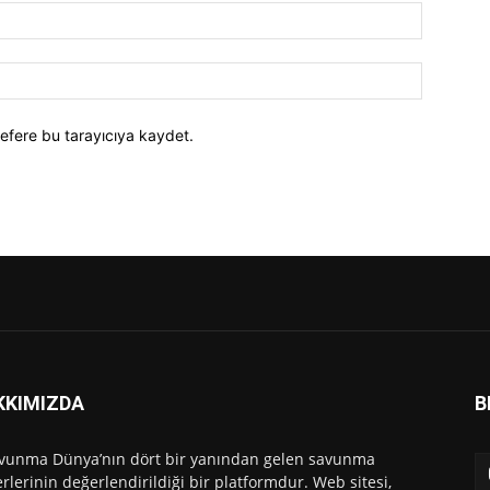
efere bu tarayıcıya kaydet.
KKIMIZDA
B
vunma Dünya’nın dört bir yanından gelen savunma
rlerinin değerlendirildiği bir platformdur. Web sitesi,