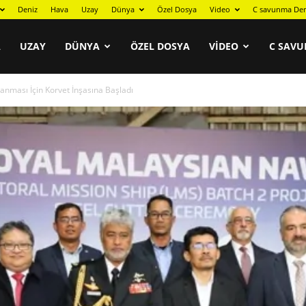
Deniz
Hava
Uzay
Dünya
Özel Dosya
Video
C savunma Der
A
UZAY
DÜNYA
ÖZEL DOSYA
VIDEO
C SAVU
anması İçin Korvet İnşasına Başladı