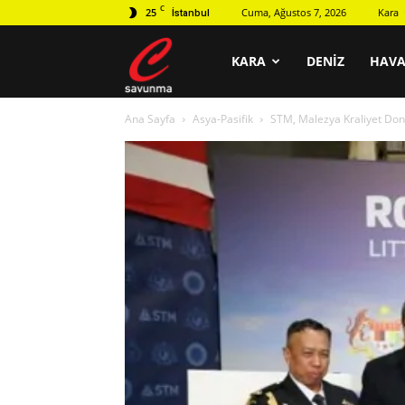
C
25
Cuma, Ağustos 7, 2026
Kara
İstanbul
C
KARA
DENIZ
HAV
Ana Sayfa
Asya-Pasifik
STM, Malezya Kraliyet Don
savunma