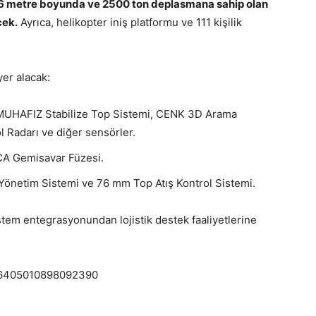
6 metre boyunda ve 2500 ton deplasmana sahip olan
cek.
Ayrıca, helikopter iniş platformu ve 111 kişilik
er alacak:
 MUHAFIZ Stabilize Top Sistemi, CENK 3D Arama
l Radarı ve diğer sensörler.
CA Gemisavar Füzesi.
 Yönetim Sistemi ve 76 mm Top Atış Kontrol Sistemi.
tem entegrasyonundan lojistik destek faaliyetlerine
866405010898092390