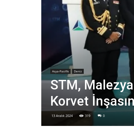
Asya-Pasifik
Deniz
STM, Malezya 
Korvet İnşası
13 Aralık 2024
319
0