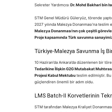
Sekreter Yardımcısı
Dr. Mohd Bakhari bin Is
STM Genel Müdürü Güleryüz, törende yaptığ
2027 yılında Malezya Donanması’na teslim ed
Malezya Donanması’nın çok çeşitli görevleri
Proje kapsamında Türk savunma sanayimizin 
Türkiye-Malezya Savunma İş Bir
10 Haziran’da Ankara’da düzenlenen bir tör
Tedarikine İlişkin G2G Mutabakat Muhtıras
Projesi Kabul Mektubu
teslim edilmiştir. Bu
güçlendiren önemli bir adım oldu.
LMS Batch-II Korvetlerinin Tekni
STM tarafından Malezya Kraliyet Donanması’n