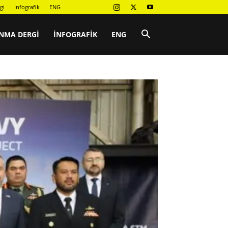
gi
İnfografik
ENG
NMA DERGI
İNFOGRAFIK
ENG