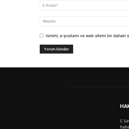
Ismimi, e-postamı ve web sitemi bir dahaki s
HA
C Sa
habe