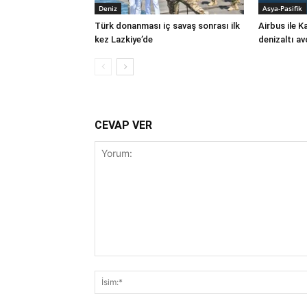
Deniz
Asya-Pasifik
Türk donanması iç savaş sonrası ilk
Airbus ile 
kez Lazkiye’de
denizaltı av
CEVAP VER